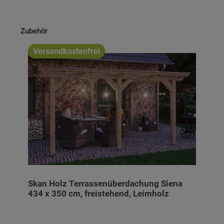
Produktgalerie überspringen
Zubehör
Versandkostenfrei
Skan Holz Terrassenüberdachung Siena
434 x 350 cm, freistehend, Leimholz