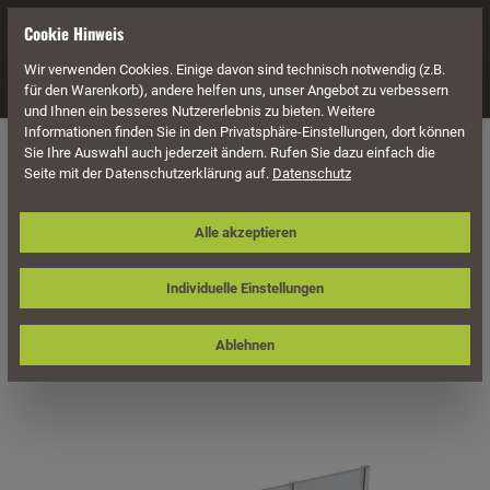
alt springen
Cookie Hinweis
Wir verwenden Cookies. Einige davon sind technisch notwendig (z.B.
Navigation
für den Warenkorb), andere helfen uns, unser Angebot zu verbessern
und Ihnen ein besseres Nutzererlebnis zu bieten. Weitere
Informationen finden Sie in den Privatsphäre-Einstellungen, dort können
Überdachung
Terrassenüberdachungen
Sie Ihre Auswahl auch jederzeit ändern. Rufen Sie dazu einfach die
Seite mit der Datenschutzerklärung auf.
Datenschutz
Skan Holz Polycarbonat-Seitenwand
Alle akzeptieren
293 x 200 cm, für freistehende
Leimholz-Terrassenüberdachungen
Individuelle Einstellungen
Ablehnen
Bildergalerie überspringen