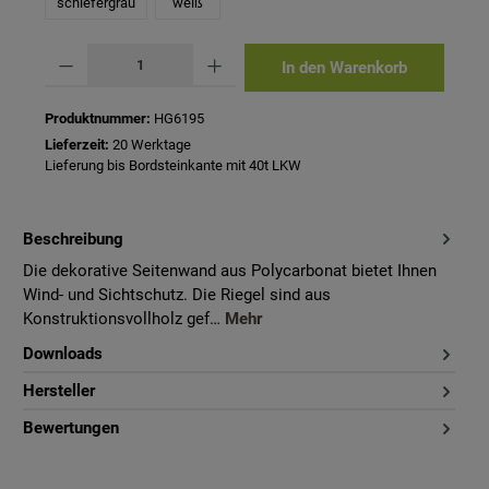
schiefergrau
weiß
Produkt Anzahl: Gib den gewünschten Wert ein oder benutze die Schaltflächen um 
In den Warenkorb
Produktnummer:
HG6195
Lieferzeit:
20 Werktage
Lieferung bis Bordsteinkante mit 40t LKW
Beschreibung
Die dekorative Seitenwand aus Polycarbonat bietet Ihnen
Wind- und Sichtschutz. Die Riegel sind aus
Konstruktionsvollholz gef…
Mehr
Downloads
Hersteller
Bewertungen