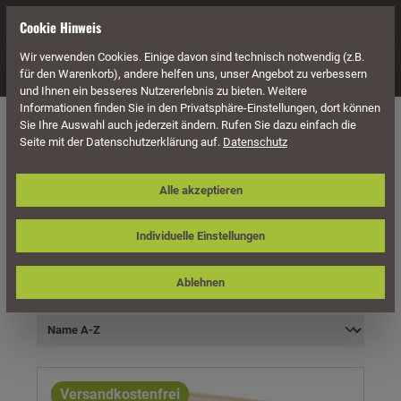
alt springen
Cookie Hinweis
Wir verwenden Cookies. Einige davon sind technisch notwendig (z.B.
Navigation
für den Warenkorb), andere helfen uns, unser Angebot zu verbessern
und Ihnen ein besseres Nutzererlebnis zu bieten. Weitere
Informationen finden Sie in den Privatsphäre-Einstellungen, dort können
Möbel
Holz Möbel
Holz Tische
Holz Beistelltische
Sie Ihre Auswahl auch jederzeit ändern. Rufen Sie dazu einfach die
Seite mit der Datenschutzerklärung auf.
Datenschutz
Alle akzeptieren
Individuelle Einstellungen
Produkte filtern
Ablehnen
Versandkostenfrei