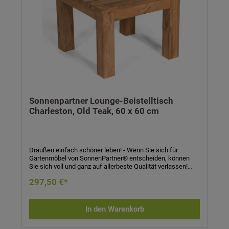
Sonnenpartner Lounge-Beistelltisch
Charleston, Old Teak, 60 x 60 cm
Draußen einfach schöner leben! - Wenn Sie sich für
Gartenmöbel von SonnenPartner® entscheiden, können
Sie sich voll und ganz auf allerbeste Qualität verlassen!
SonnenPartner® garantiert Ihnen bei jedem Produkt eine
297,50 €*
handwerklich meisterhafte, technisch perfekte und
sorgfältig verarbeitete Qualitätsarbeit in jedem Detail! Sie
werden sehen: Die Entscheidung für SonnenPartner® –
und damit für höchste Qualität – zahlt sich schnell aus!
In den Warenkorb
Lounge-Beistelltisch Charleston- Material: Old Teak- Maße
(H x B x T): 45 x 60 x 60 cm Materialbeschreibung:Werte