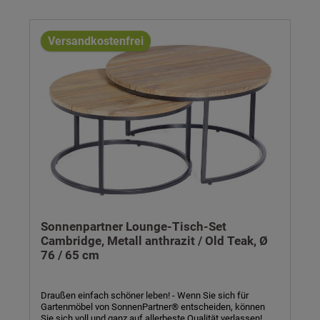
bewahren, um daraus Neues zu erschaffen – das ist Old
Teak. Echt altes Teakholz wird kunstvoll aufgearbeitet.
Einst schadhafte Stellen werden ausgespart und
meisterhaft ausgetauscht. Sichtbare Spuren entstehen
Versandkostenfrei
bewusst. Einsatzstücke garantieren echte Unikate. Kein
Möbelstück ist genau wie das andere.
Sonnenpartner Lounge-Tisch-Set
Cambridge, Metall anthrazit / Old Teak, Ø
76 / 65 cm
Draußen einfach schöner leben! - Wenn Sie sich für
Gartenmöbel von SonnenPartner® entscheiden, können
Sie sich voll und ganz auf allerbeste Qualität verlassen!