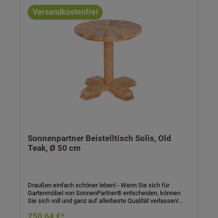
Versandkostenfrei
Sonnenpartner Beistelltisch Solis, Old
Teak, Ø 50 cm
Draußen einfach schöner leben! - Wenn Sie sich für
Gartenmöbel von SonnenPartner® entscheiden, können
Sie sich voll und ganz auf allerbeste Qualität verlassen!
SonnenPartner® garantiert Ihnen bei jedem Produkt eine
250,64 €*
handwerklich meisterhafte, technisch perfekte und