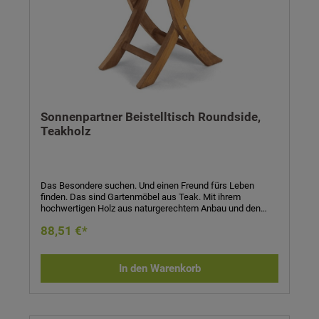
Sonnenpartner Beistelltisch Roundside,
Teakholz
Das Besondere suchen. Und einen Freund fürs Leben
finden. Das sind Gartenmöbel aus Teak. Mit ihrem
hochwertigen Holz aus naturgerechtem Anbau und den
klassischen Formen werden sie zu einem treuen Partner,
88,51 €*
den man ins Herz schließt - ein ganzes Gartenleben lang.
Beistelltisch Roundside- Material: Teakholz- Maße (H x Ø):
51 x 51 cm
In den Warenkorb