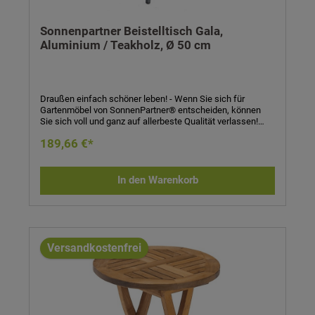
Sonnenpartner Beistelltisch Gala,
Aluminium / Teakholz, Ø 50 cm
Draußen einfach schöner leben! - Wenn Sie sich für
Gartenmöbel von SonnenPartner® entscheiden, können
Sie sich voll und ganz auf allerbeste Qualität verlassen!
SonnenPartner® garantiert Ihnen bei jedem Produkt eine
189,66 €*
handwerklich meisterhafte, technisch perfekte und
sorgfältig verarbeitete Qualitätsarbeit in jedem Detail! Sie
werden sehen: Die Entscheidung für SonnenPartner® –
und damit für höchste Qualität – zahlt sich schnell aus!
In den Warenkorb
Beistelltisch Gala- Gestell: Aluminium- Tischplatte:
Teakholz- Maße (H x Ø): 51 x 50 cm
Versandkostenfrei