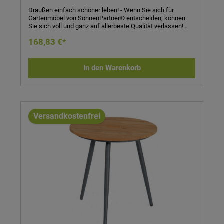
Draußen einfach schöner leben! - Wenn Sie sich für
Gartenmöbel von SonnenPartner® entscheiden, können
Sie sich voll und ganz auf allerbeste Qualität verlassen!
SonnenPartner® garantiert Ihnen bei jedem Produkt eine
168,83 €*
handwerklich meisterhafte, technisch perfekte und
sorgfältig verarbeitete Qualitätsarbeit in jedem Detail! Sie
werden sehen: Die Entscheidung für SonnenPartner® –
und damit für höchste Qualität – zahlt sich schnell aus!
In den Warenkorb
Beistelltisch Gala- Gestell: Aluminium- Tischplatte:
Teakholz- Maße (H x Ø): 45 x 44 cm
Versandkostenfrei