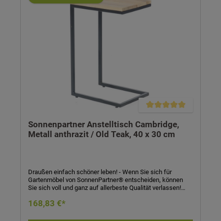
Durchschnittliche Bewertung
Sonnenpartner Anstelltisch Cambridge,
Metall anthrazit / Old Teak, 40 x 30 cm
Draußen einfach schöner leben! - Wenn Sie sich für
Gartenmöbel von SonnenPartner® entscheiden, können
Sie sich voll und ganz auf allerbeste Qualität verlassen!
SonnenPartner® garantiert Ihnen bei jedem Produkt eine
168,83 €*
handwerklich meisterhafte, technisch perfekte und
sorgfältig verarbeitete Qualitätsarbeit in jedem Detail! Sie
werden sehen: Die Entscheidung für SonnenPartner® –