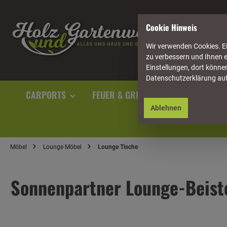
springen
Zur Hauptnavigation springen
Cookie Hinweis
Wir verwenden Cookies. Ei
zu verbessern und Ihnen e
Einstellungen, dort können
Datenschutzerklärung au
CARPORTS
FEUER & GRILL
GARTENAUSST
Ablehnen
Möbel
Lounge Möbel
Lounge Tische
Sonnenpartner Lounge-Beiste