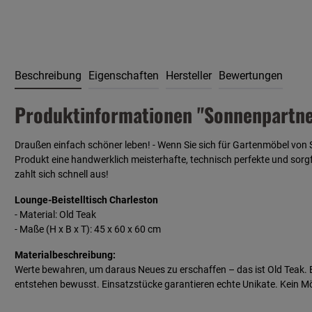
Beschreibung
Eigenschaften
Hersteller
Bewertungen
Produktinformationen "Sonnenpartner
Draußen einfach schöner leben! - Wenn Sie sich für Gartenmöbel von 
Produkt eine handwerklich meisterhafte, technisch perfekte und sorgfä
zahlt sich schnell aus!
Lounge-Beistelltisch Charleston
- Material: Old Teak
- Maße (H x B x T): 45 x 60 x 60 cm
Materialbeschreibung:
Werte bewahren, um daraus Neues zu erschaffen – das ist Old Teak. E
entstehen bewusst. Einsatzstücke garantieren echte Unikate. Kein Mö