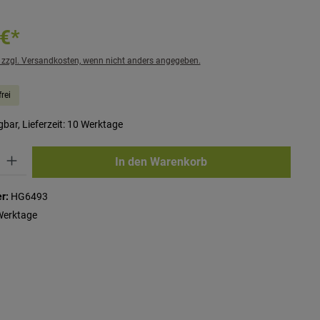
 €*
. zzgl. Versandkosten, wenn nicht anders angegeben.
rei
bar, Lieferzeit: 10 Werktage
ib den gewünschten Wert ein oder benutze die Schaltflächen um die Anzahl zu erhö
In den Warenkorb
r:
HG6493
Werktage