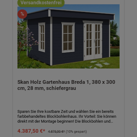
Versandkostenfrei
%
Skan Holz Gartenhaus Breda 1, 380 x 300
cm, 28 mm, schiefergrau
Sparen Sie Ihre kostbare Zeit und wählen Sie ein bereits
farbbehandeltes Blockbohlenhaus. Ihr Vorteil: Sie können
direkt mit der Montage beginnen! Die Blockbohlen und
Eckblenden sowie die Türen und Fenster sind von außen,
4.387,50 €*
die Dachblenden beidseitig farbbehandelt. Die Innenseiten
4.875,00 €*
(10% gespart)
der Blockbohlen sowie Schnittkanten, Fußboden,