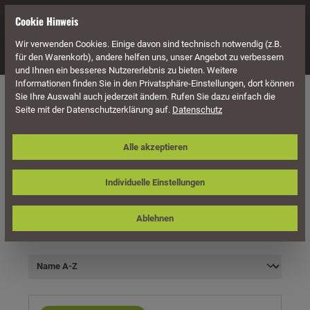
alt springen
Cookie Hinweis
Wir verwenden Cookies. Einige davon sind technisch notwendig (z.B.
Navigation
für den Warenkorb), andere helfen uns, unser Angebot zu verbessern
und Ihnen ein besseres Nutzererlebnis zu bieten. Weitere
Informationen finden Sie in den Privatsphäre-Einstellungen, dort können
Häuser & Pavillons
Gartenhäuser
28 mm Blockbohlenstärke
Sie Ihre Auswahl auch jederzeit ändern. Rufen Sie dazu einfach die
Flachdach
Seite mit der Datenschutzerklärung auf.
Datenschutz
Alle akzeptieren
Individuelle Einstellungen
Produkte filtern
Ablehnen