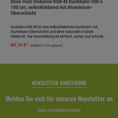
Skan Holz Onduline KSK-M Dachbahn 500 x
100 cm, selbstklebend mit Aluminium-
Oberschicht
Onduline KSK-M ist eine selbstklebende Dachbahn mit
Aluminium-Oberschicht und einer besonders hohen
Klebkraft. Die Verarbeitung ist einfach, sicher und schnell
durchführbar. Die Aluminium-Oberfläche ist mit einer
In den Warenkorb
89,10 €*
hochwertigen Farbe in silbergrau versehen und bietet einen
99,00 €*
(10% gespart)
hervorragenden Schutz gegen UV-Einstrahlung und andere
Umwelteinflüsse. Den benötigten Bedarf an Rollen
entnehmen Sie bitte dem Produkt für welches Sie die
Dachbahnen verwenden möchten. Das Verlegen der
mitgelieferten Dachpappe der einzudeckenden Produkte
entfällt bei Einsatz von KSK-M Dachbahnen. Technische
Daten:Format: 500 x 100 cm1 Rolle = 5 m²
NEWSLETTER ANMELDUNG
Melden Sie sich für unseren Newsletter an
Zum Anmeldeformular