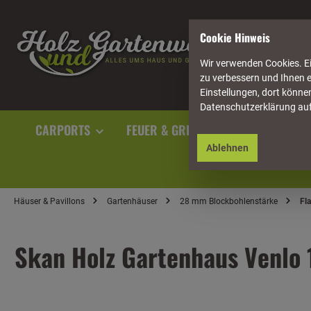
springen
Zur Hauptnavigation springen
Cookie Hinweis
Wir verwenden Cookies. Ei
zu verbessern und Ihnen e
Einstellungen, dort können
Datenschutzerklärung au
CARPORTS
FEUER & GRILL
GARTENAUSST
Ablehnen
Häuser & Pavillons
Gartenhäuser
28 mm Blockbohlenstärke
Fl
Skan Holz Gartenhaus Venlo 