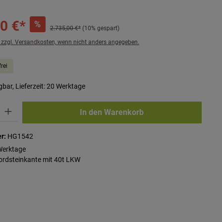
0 €*
%
2.735,00 €*
(10% gespart)
. zzgl. Versandkosten, wenn nicht anders angegeben.
rei
bar, Lieferzeit: 20 Werktage
ib den gewünschten Wert ein oder benutze die Schaltflächen um die Anzahl zu erhö
In den Warenkorb
r:
HG1542
Werktage
Bordsteinkante mit 40t LKW