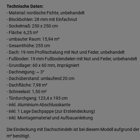
Technische Daten:
- Material: nordische Fichte, unbehandelt
- Blockbohlen: 28 mm mit Einfachnut
- Sockelmaß: 250 x 250 cm
- Fläche: 6,25 m²
- umbauter Raum: 15,94 m³
- Gesamthöhe: 255 cm
- Dach: 19 mm Profilschalung mit Nut und Feder, unbehandelt
- Fußboden: 19 mm Fußbodendielen mit Nut und Feder, unbehandelt
- Grundlager: 60 x 60 mm, imprägniert
- Dachneigung: ~ 3°
- Dachüberstand: umlaufend 20 cm
- Dachfläche: 7,98 m²
- Schneelast: 1,50 m²
- Türdurchgang: 123,4 x 193 cm
- inkl. Aluminium-Abschlusskante
- inkl. 1 Lage Dachpappe (zur Ersteindeckung)
- inkl. Montagematerial und Aufbauanleitung
Die Eindeckung mit Dachschindeln ist bei diesem Modell aufgrund de
m² benötigt.