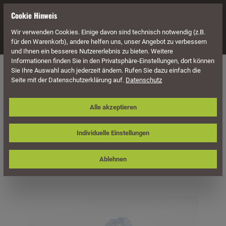
alt springen
Cookie Hinweis
Wir verwenden Cookies. Einige davon sind technisch notwendig (z.B.
Navigation
für den Warenkorb), andere helfen uns, unser Angebot zu verbessern
und Ihnen ein besseres Nutzererlebnis zu bieten. Weitere
Informationen finden Sie in den Privatsphäre-Einstellungen, dort können
Naturstein
Gabionensteine
Sie Ihre Auswahl auch jederzeit ändern. Rufen Sie dazu einfach die
Seite mit der Datenschutzerklärung auf.
Datenschutz
Gabionensteine / Bruchsteine Glas
Alle akzeptieren
klar, Körnung 50-120 mm
Individuelle Einstellungen
Ablehnen
Bildergalerie überspringen