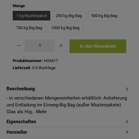
auswählen
Menge
1 kg Musterpaket
250 kg Big Bag
500 kg Big Bag
750 kg Big Bag
1000 kg Big Bag
Produkt Anzahl: Gib den gewünschten Wert ein oder benutze die Schaltflächen um 
In den Warenkorb
Produktnummer:
HG6817
Lieferzeit:
3-5 Werktage
Beschreibung
- in verschiedenen Mengeneinheiten erhältlich- Anlieferung
und Entladung im Einweg-Big Bag (außer Musterpakete)
Glas als Hig…
Mehr
Eigenschaften
Hersteller