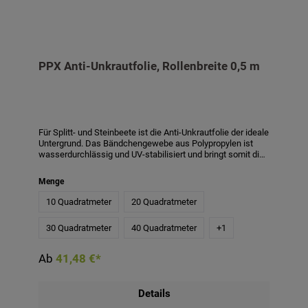
PPX Anti-Unkrautfolie, Rollenbreite 0,5 m
Für Splitt- und Steinbeete ist die Anti-Unkrautfolie der ideale
Untergrund. Das Bändchengewebe aus Polypropylen ist
wasserdurchlässig und UV-stabilisiert und bringt somit die
optimalen Eigenschaften für ein unkrautfreies Beet mit
sich. Bei Verwendung der PPX Folie zur Verringerung von
Menge
Unkraut wird empfohlen, eine Schichthöhe von mindestens
4-5 cm anzuwenden. Bei einer geringeren Schichthöhe
10 Quadratmeter
20 Quadratmeter
haben z. B. Flugpollen leichteres Spiel sich festzusetzen
und so das Unkrautwachstum zu begünstigen.
30 Quadratmeter
40 Quadratmeter
+
1
Produktmerkmale:- Material: Polypropylen- Qualität: ca. 110
g/m²- Wasserdurchlässigkeit: min. 24l/m²/s- Die Folie
weist 15 x 15 cm große, grüne Markierungen auf-
Ab
41,48 €*
Rollenbreite: 0,5 m
Details