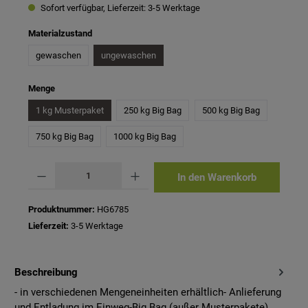
Sofort verfügbar, Lieferzeit: 3-5 Werktage
auswählen
Materialzustand
gewaschen
ungewaschen
auswählen
Menge
1 kg Musterpaket
250 kg Big Bag
500 kg Big Bag
750 kg Big Bag
1000 kg Big Bag
Produkt Anzahl: Gib den gewünschten Wert ein oder benutze die Schaltflächen um 
In den Warenkorb
Produktnummer:
HG6785
Lieferzeit:
3-5 Werktage
Beschreibung
- in verschiedenen Mengeneinheiten erhältlich- Anlieferung
und Entladung im Einweg-Big Bag (außer Musterpakete)