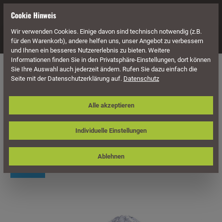
alt springen
Cookie Hinweis
Wir verwenden Cookies. Einige davon sind technisch notwendig (z.B.
Navigation
für den Warenkorb), andere helfen uns, unser Angebot zu verbessern
und Ihnen ein besseres Nutzererlebnis zu bieten. Weitere
Informationen finden Sie in den Privatsphäre-Einstellungen, dort können
Naturstein
Gabionensteine
Sie Ihre Auswahl auch jederzeit ändern. Rufen Sie dazu einfach die
Seite mit der Datenschutzerklärung auf.
Datenschutz
Gabionensteine / Bruchsteine
Alle akzeptieren
Alpensteine, Körnung 60-150 mm,
grau-schwarz-weiß
Individuelle Einstellungen
Ablehnen
Bildergalerie überspringen