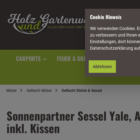
springen
Zur Hauptnavigation springen
Cookie Hinweis
Wir verwenden Cookies. Ei
zu verbessern und Ihnen e
Einstellungen, dort können
Datenschutzerklärung au
CARPORTS
FEUER & GRILL
GARTENAUSST
Ablehnen
Möbel
Geflecht Möbel
Geflecht Stühle & Sessel
Sonnenpartner Sessel Yale, A
inkl. Kissen