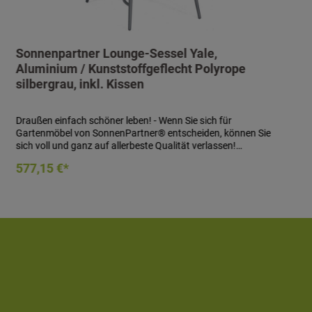
Sonnenpartner Lounge-Sessel Yale,
Aluminium / Kunststoffgeflecht Polyrope
silbergrau, inkl. Kissen
Draußen einfach schöner leben! - Wenn Sie sich für
Gartenmöbel von SonnenPartner® entscheiden, können Sie
sich voll und ganz auf allerbeste Qualität verlassen!
SonnenPartner® garantiert Ihnen bei jedem Produkt eine
In den Warenkorb
577,15 €*
handwerklich meisterhafte, technisch perfekte und
sorgfältig verarbeitete Qualitätsarbeit in jedem Detail! Sie
werden sehen: Die Entscheidung für SonnenPartner® – und
damit für höchste Qualität – zahlt sich schnell aus! Lounge-
Sessel Yale- Material: Aluminiumgestell beflochten mit
Kunststoffgeflecht Polyrope aus 100% Polypropylen- Farbe:
silbergrau- Maße (H x B x T): 89 x 73 x 89 cm- Sitzhöhe: 45
cm- inklusive Kissen (mit einem Bezug aus Olefin (100%
Polypropylen))