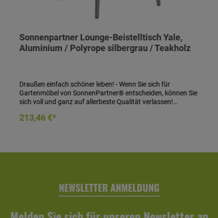
Sonnenpartner Lounge-Beistelltisch Yale,
Aluminium / Polyrope silbergrau / Teakholz
Draußen einfach schöner leben! - Wenn Sie sich für
Gartenmöbel von SonnenPartner® entscheiden, können Sie
sich voll und ganz auf allerbeste Qualität verlassen!
SonnenPartner® garantiert Ihnen bei jedem Produkt eine
In den Warenkorb
213,46 €*
handwerklich meisterhafte, technisch perfekte und
sorgfältig verarbeitete Qualitätsarbeit in jedem Detail! Sie
werden sehen: Die Entscheidung für SonnenPartner® – und
damit für höchste Qualität – zahlt sich schnell aus! Lounge-
Beistelltisch Yale- Material: Aluminiumgestell beflochten mit
Kunststoffgeflecht Polyrope aus 100%
Polypropylen- Farbe: silbergrau- Tischplatte: Teakholz-
Maße (H x B x T): 45 x 45 x 45 cm
NEWSLETTER ANMELDUNG
Melden Sie sich für unseren Newsletter an