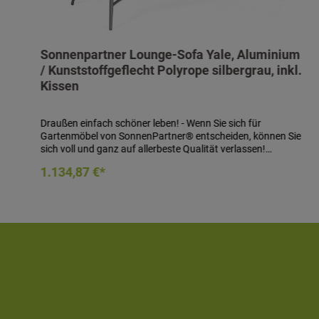
Sonnenpartner Lounge-Sofa Yale, Aluminium
/ Kunststoffgeflecht Polyrope silbergrau, inkl.
Kissen
Draußen einfach schöner leben! - Wenn Sie sich für
Gartenmöbel von SonnenPartner® entscheiden, können Sie
sich voll und ganz auf allerbeste Qualität verlassen!
SonnenPartner® garantiert Ihnen bei jedem Produkt eine
In den Warenkorb
1.134,87 €*
handwerklich meisterhafte, technisch perfekte und
sorgfältig verarbeitete Qualitätsarbeit in jedem Detail! Sie
werden sehen: Die Entscheidung für SonnenPartner® – und
damit für höchste Qualität – zahlt sich schnell aus! Lounge-
Sofa Yale- Material: Aluminiumgestell beflochten mit
Kunststoffgeflecht Polyrope aus 100% Polypropylen- Farbe:
silbergrau- Maße (H x B x T): 89 x 168 x 77 cm- Sitzhöhe: 45
cm- inklusive Kissen (mit einem Bezug aus Olefin (100%
Polypropylen))