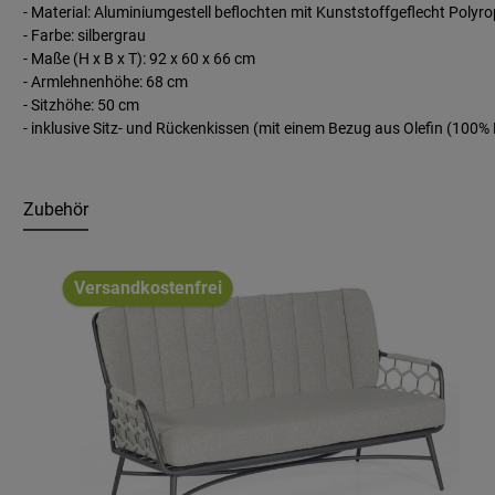
- Material: Aluminiumgestell beflochten mit Kunststoffgeflecht Poly
- Farbe: silbergrau
- Maße (H x B x T): 92 x 60 x 66 cm
- Armlehnenhöhe: 68 cm
- Sitzhöhe: 50 cm
-
inklusive Sitz- und Rückenkissen
(mit einem Bezug aus Olefin (100% 
Zubehör
Produktgalerie überspringen
Versandkostenfrei