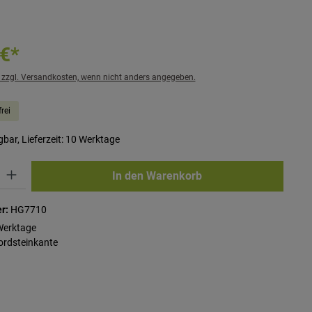
 €*
. zzgl. Versandkosten, wenn nicht anders angegeben.
rei
bar, Lieferzeit: 10 Werktage
ib den gewünschten Wert ein oder benutze die Schaltflächen um die Anzahl zu erhö
In den Warenkorb
r:
HG7710
Werktage
ordsteinkante