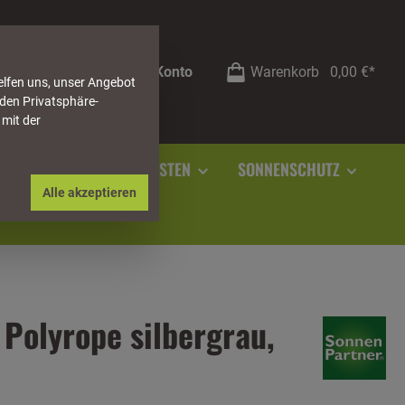
Mein Konto
Warenkorb
0,00 €*
elfen uns, unser Angebot
 den Privatsphäre-
 mit der
RSTEIN
SOCKELLEISTEN
SONNENSCHUTZ
Alle akzeptieren
 Polyrope silbergrau,