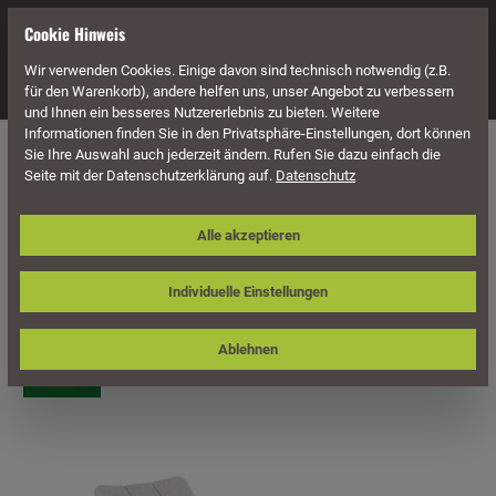
alt springen
Cookie Hinweis
Wir verwenden Cookies. Einige davon sind technisch notwendig (z.B.
Navigation
für den Warenkorb), andere helfen uns, unser Angebot zu verbessern
und Ihnen ein besseres Nutzererlebnis zu bieten. Weitere
Informationen finden Sie in den Privatsphäre-Einstellungen, dort können
Möbel
Geflecht Möbel
Geflecht Liegen
Sie Ihre Auswahl auch jederzeit ändern. Rufen Sie dazu einfach die
Seite mit der Datenschutzerklärung auf.
Datenschutz
Sonnenpartner Liege Yale, Aluminium /
Alle akzeptieren
Kunststoffgeflecht Polyrope
silbergrau, inkl. Kissen
Individuelle Einstellungen
Ablehnen
Bildergalerie überspringen