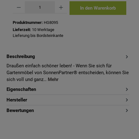
Produkt Anzahl: Gib den gewünschten Wert ein oder benutze die Schaltflächen um 
In den Warenkorb
Produktnummer:
HG8095
Lieferzeit:
10 Werktage
Lieferung bis Bordsteinkante
Beschreibung
Draußen einfach schöner leben! - Wenn Sie sich für
Gartenmöbel von SonnenPartner® entscheiden, können Sie
sich voll und ganz…
Mehr
Eigenschaften
Hersteller
Bewertungen