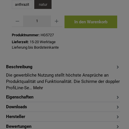
anthrazit
natur
Produkt Anzahl: Gib den gewünschten Wert ein oder benutze die Schaltflächen um 
In den Warenkorb
Produktnummer:
HG5727
Lieferzeit:
15-20 Werktage
Lieferung bis Bordsteinkante
Beschreibung
Die gewerbliche Nutzung stellt höchste Ansprüche an
Produktqualität und Funktionalität. Die Schirme der doppler
ProfiLine-Se…
Mehr
Eigenschaften
Downloads
Hersteller
Bewertungen