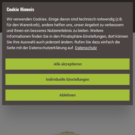
alt springen
Cookie Hinweis
Wir verwenden Cookies. Einige davon sind technisch notwendig (z.B.
Navigation
für den Warenkorb), andere helfen uns, unser Angebot zu verbessern
und Ihnen ein besseres Nutzererlebnis zu bieten. Weitere
Informationen finden Sie in den Privatsphäre-Einstellungen, dort können
Sonnenschutz
Sie Ihre Auswahl auch jederzeit ändern. Rufen Sie dazu einfach die
Seite mit der Datenschutzerklärung auf.
Datenschutz
Sonnenschirm Doppler Telestar Ø 500
Alle akzeptieren
cm, ohne Volant
Individuelle Einstellungen
Ablehnen
Bildergalerie überspringen