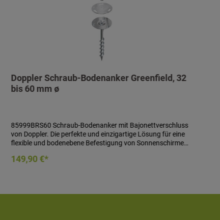
Doppler Schraub-Bodenanker Greenfield, 32
bis 60 mm ø
85999BRS60 Schraub-Bodenanker mit Bajonettverschluss
von Doppler. Die perfekte und einzigartige Lösung für eine
flexible und bodenebene Befestigung von Sonnenschirmen
mit einer Schirmgröße bis max. 300 cm. - Schraub-
In den Warenkorb
149,90 €*
Bodenanker mit Bajonettverschluss - Länge: ca. 400 mm-
Standrohr mit Bajonettverschluss - Länge: ca. 300 mm- inkl.
Steckschlüssel zum Einschrauben des Bodenankers- inkl.
Sicherungsschraube- für Schirmrohr von 32 bis 60 mm ø
Achtung: Nicht geeignet für Kies-, Granulatböden und Erde
mit großen Steinen.