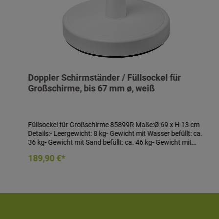
Doppler Schirmständer / Füllsockel für
Großschirme, bis 67 mm ø, weiß
Füllsockel für Großschirme 85899R Maße:Ø 69 x H 13 cm
Details:- Leergewicht: 8 kg- Gewicht mit Wasser befüllt: ca.
36 kg- Gewicht mit Sand befüllt: ca. 46 kg- Gewicht mit
Sand und Wasser befüllt: ca. 59 kg- Gewicht mit Beton
In den Warenkorb
189,90 €*
befüllt: ca. 85 kg- für Schirmrohr von 28 bis 67 mm ø- Farbe:
weiß