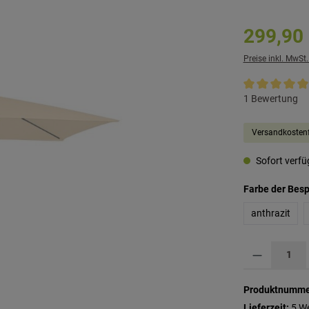
299,90
Preise inkl. MwSt
Durchschnittli
1 Bewertung
Versandkostenf
Sofort verfüg
Farbe der Bes
anthrazit
Produkt Anzahl: G
Produktnumme
Lieferzeit:
5 W