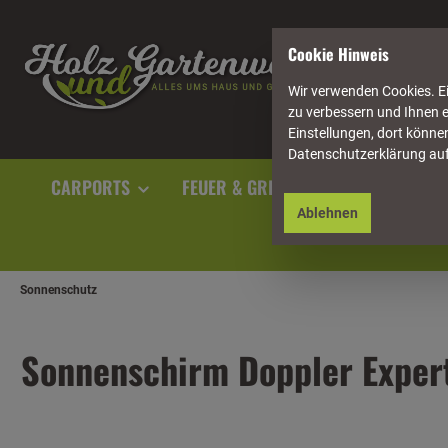
springen
Zur Hauptnavigation springen
Cookie Hinweis
Wir verwenden Cookies. Ei
zu verbessern und Ihnen e
Einstellungen, dort können
Datenschutzerklärung au
CARPORTS
FEUER & GRILL
GARTENAUSST
Ablehnen
Sonnenschutz
Sonnenschirm Doppler Expert