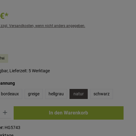
 €*
. zzgl. Versandkosten, wenn nicht anders angegeben.
che Bewertung von 5 von 5 Sternen
rei
bar, Lieferzeit: 5 Werktage
auswählen
pannung
bordeaux
greige
hellgrau
natur
schwarz
ib den gewünschten Wert ein oder benutze die Schaltflächen um die Anzahl zu erhö
In den Warenkorb
r:
HG5743
erktage