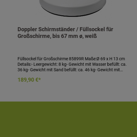
Doppler Schirmständer / Füllsockel für
Großschirme, bis 67 mm ø, weiß
Füllsockel für Großschirme 85899R Maße:Ø 69 x H 13 cm
Details:- Leergewicht: 8 kg- Gewicht mit Wasser befüllt: ca.
36 kg- Gewicht mit Sand befüllt: ca. 46 kg- Gewicht mit
Sand und Wasser befüllt: ca. 59 kg- Gewicht mit Beton
In den Warenkorb
189,90 €*
befüllt: ca. 85 kg- für Schirmrohr von 28 bis 67 mm ø- Farbe:
weiß