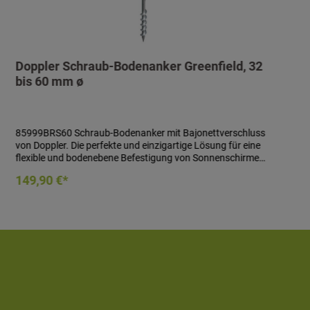
Doppler Schraub-Bodenanker Greenfield, 32
bis 60 mm ø
85999BRS60 Schraub-Bodenanker mit Bajonettverschluss
von Doppler. Die perfekte und einzigartige Lösung für eine
flexible und bodenebene Befestigung von Sonnenschirmen
mit einer Schirmgröße bis max. 300 cm. - Schraub-
In den Warenkorb
149,90 €*
Bodenanker mit Bajonettverschluss - Länge: ca. 400 mm-
Standrohr mit Bajonettverschluss - Länge: ca. 300 mm- inkl.
Steckschlüssel zum Einschrauben des Bodenankers- inkl.
Sicherungsschraube- für Schirmrohr von 32 bis 60 mm ø
Achtung: Nicht geeignet für Kies-, Granulatböden und Erde
mit großen Steinen.