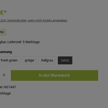
 €*
. zzgl. Versandkosten, wenn nicht anders angegeben.
rei
bar, Lieferzeit: 5 Werktage
auswählen
pannung
fresh green
greige
hellgrau
natur
ib den gewünschten Wert ein oder benutze die Schaltflächen um die Anzahl zu erhö
In den Warenkorb
r:
HG7447
erktage