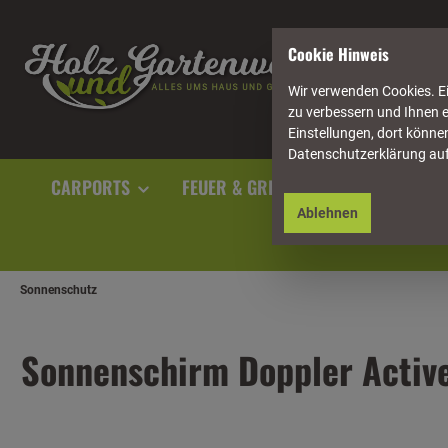
springen
Zur Hauptnavigation springen
Cookie Hinweis
Wir verwenden Cookies. Ei
zu verbessern und Ihnen e
Einstellungen, dort können
Datenschutzerklärung au
CARPORTS
FEUER & GRILL
GARTENAUSST
Ablehnen
Sonnenschutz
Sonnenschirm Doppler Active