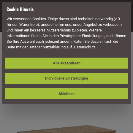
alt springen
Cookie Hinweis
Wir verwenden Cookies. Einige davon sind technisch notwendig (z.B.
Navigation
für den Warenkorb), andere helfen uns, unser Angebot zu verbessern
und Ihnen ein besseres Nutzererlebnis zu bieten. Weitere
Informationen finden Sie in den Privatsphäre-Einstellungen, dort können
Möbel
Holz Möbel
Holz Tische
Eckige Holz Tische
Sie Ihre Auswahl auch jederzeit ändern. Rufen Sie dazu einfach die
Seite mit der Datenschutzerklärung auf.
Datenschutz
Sonnenpartner Tisch Stanford, Old
Alle akzeptieren
Teak, 200 x 100 cm
Individuelle Einstellungen
Ablehnen
Bildergalerie überspringen