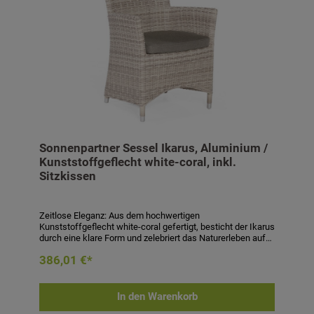
Sonnenpartner Sessel Ikarus, Aluminium /
Kunststoffgeflecht white-coral, inkl.
Sitzkissen
Zeitlose Eleganz: Aus dem hochwertigen
Kunststoffgeflecht white-coral gefertigt, besticht der Ikarus
durch eine klare Form und zelebriert das Naturerleben auf
stilvolle Art. Mit seiner dezent geschwungenen
386,01 €*
Rückenlehne lädt der Korbsessel zum gemütlichen Sitzen
auch am Esstisch ein. Sessel Ikarus- Material:
Aluminiumgestell beflochten mit Kunststoffgeflecht- Farbe:
white-coral- Maße (H x B x T): 94 x 64 x 65 cm-
In den Warenkorb
Armlehnenhöhe: 65 cm- Sitzhöhe: 43 cm-