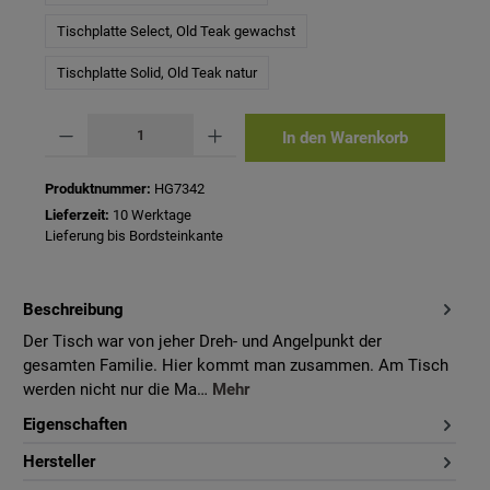
Tischplatte Select, Old Teak gewachst
Tischplatte Solid, Old Teak natur
Produkt Anzahl: Gib den gewünschten Wert ein oder benutze die Schaltflächen um 
In den Warenkorb
Produktnummer:
HG7342
Lieferzeit:
10 Werktage
Lieferung bis Bordsteinkante
Beschreibung
Der Tisch war von jeher Dreh- und Angelpunkt der
gesamten Familie. Hier kommt man zusammen. Am Tisch
werden nicht nur die Ma…
Mehr
Eigenschaften
Hersteller