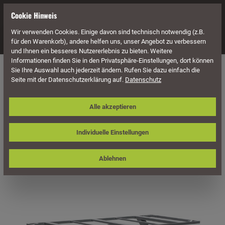
alt springen
Cookie Hinweis
Wir verwenden Cookies. Einige davon sind technisch notwendig (z.B.
Navigation
für den Warenkorb), andere helfen uns, unser Angebot zu verbessern
und Ihnen ein besseres Nutzererlebnis zu bieten. Weitere
Informationen finden Sie in den Privatsphäre-Einstellungen, dort können
Möbel
Holz Möbel
Holz Tische
Eckige Holz Tische
Sie Ihre Auswahl auch jederzeit ändern. Rufen Sie dazu einfach die
Seite mit der Datenschutzerklärung auf.
Datenschutz
Sonnenpartner Tisch Base-Spectra,
Alle akzeptieren
Aluminium anthrazit, 200 x 100 cm
Individuelle Einstellungen
Ablehnen
Bildergalerie überspringen