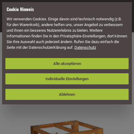
alt springen
Cookie Hinweis
Wir verwenden Cookies. Einige davon sind technisch notwendig (z.B.
Navigation
für den Warenkorb), andere helfen uns, unser Angebot zu verbessern
und Ihnen ein besseres Nutzererlebnis zu bieten. Weitere
Informationen finden Sie in den Privatsphäre-Einstellungen, dort können
Möbel
Holz Möbel
Holz Tische
Eckige Holz Tische
Sie Ihre Auswahl auch jederzeit ändern. Rufen Sie dazu einfach die
Seite mit der Datenschutzerklärung auf.
Datenschutz
Sonnenpartner Tisch Base, Old Teak,
Alle akzeptieren
90 x 90 cm
Individuelle Einstellungen
Ablehnen
Bildergalerie überspringen