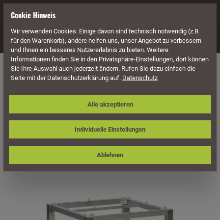
alt springen
Cookie Hinweis
Wir verwenden Cookies. Einige davon sind technisch notwendig (z.B.
Navigation
für den Warenkorb), andere helfen uns, unser Angebot zu verbessern
und Ihnen ein besseres Nutzererlebnis zu bieten. Weitere
Informationen finden Sie in den Privatsphäre-Einstellungen, dort können
Möbel
Holz Möbel
Holz Tische
Eckige Holz Tische
Sie Ihre Auswahl auch jederzeit ändern. Rufen Sie dazu einfach die
Seite mit der Datenschutzerklärung auf.
Datenschutz
Sonnenpartner Tisch Base, Edelstahl,
Alle akzeptieren
90 x 90 cm
Individuelle Einstellungen
Ablehnen
Bildergalerie überspringen