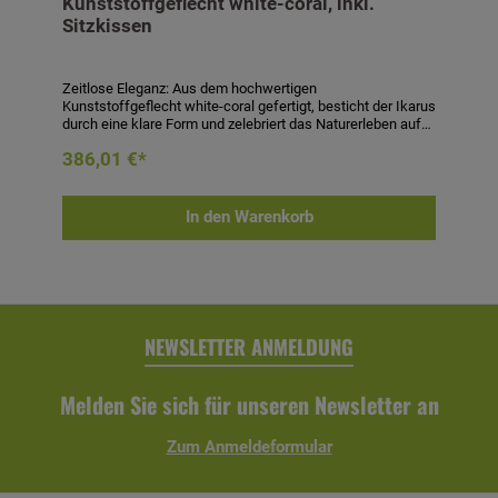
Kunststoffgeflecht white-coral, inkl.
Sitzkissen
Zeitlose Eleganz: Aus dem hochwertigen
Kunststoffgeflecht white-coral gefertigt, besticht der Ikarus
durch eine klare Form und zelebriert das Naturerleben auf
stilvolle Art. Mit seiner dezent geschwungenen
386,01 €*
Rückenlehne lädt der Korbsessel zum gemütlichen Sitzen
auch am Esstisch ein. Sessel Ikarus- Material:
Aluminiumgestell beflochten mit Kunststoffgeflecht- Farbe:
white-coral- Maße (H x B x T): 94 x 64 x 65 cm-
In den Warenkorb
Armlehnenhöhe: 65 cm- Sitzhöhe: 43 cm-
inklusive Sitzkissen (mit einem Bezug aus Olefin (100%
Polypropylen))
NEWSLETTER ANMELDUNG
Melden Sie sich für unseren Newsletter an
Zum Anmeldeformular