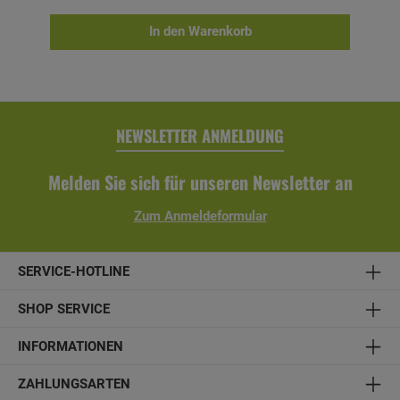
Polyester, schwarz- Armlehnen: Teakholz- Maße (H x B x T):
112 x 60 x 70 cm- Armlehnenhöhe: 64 cm- Sitzhöhe: 44 cm
In den Warenkorb
NEWSLETTER ANMELDUNG
Melden Sie sich für unseren Newsletter an
Zum Anmeldeformular
SERVICE-HOTLINE
SHOP SERVICE
INFORMATIONEN
ZAHLUNGSARTEN