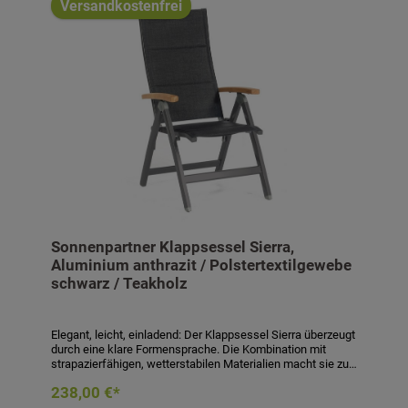
Versandkostenfrei
Sonnenpartner Klappsessel Sierra,
Aluminium anthrazit / Polstertextilgewebe
schwarz / Teakholz
Elegant, leicht, einladend: Der Klappsessel Sierra überzeugt
durch eine klare Formensprache. Die Kombination mit
strapazierfähigen, wetterstabilen Materialien macht sie zu
Lieblingen der Gestaltung für Geselligkeit und
238,00 €*
Entspannung. Klappsessel Sierra- Gestell: Aluminium,
anthrazit- Sitz- / Rückengewebe: 70% Polyvinyl / 30%