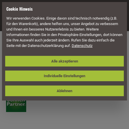
alt springen
Cookie Hinweis
Wir verwenden Cookies. Einige davon sind technisch notwendig (z.B.
Navigation
für den Warenkorb), andere helfen uns, unser Angebot zu verbessern
und Ihnen ein besseres Nutzererlebnis zu bieten. Weitere
Informationen finden Sie in den Privatsphäre-Einstellungen, dort können
Möbel
Aluminium Möbel
Aluminium Stühle & Sessel
Sie Ihre Auswahl auch jederzeit ändern. Rufen Sie dazu einfach die
Seite mit der Datenschutzerklärung auf.
Datenschutz
Sonnenpartner Stapelsessel Sierra,
Alle akzeptieren
Aluminium anthrazit /
Polstertextilgewebe schwarz /
Individuelle Einstellungen
Teakholz
Ablehnen