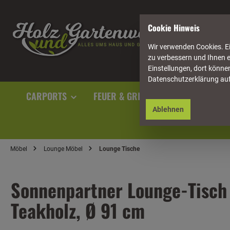
springen
Zur Hauptnavigation springen
Cookie Hinweis
Wir verwenden Cookies. Ei
zu verbessern und Ihnen e
Einstellungen, dort können
Datenschutzerklärung au
CARPORTS
FEUER & GRILL
GARTENAUSST
Ablehnen
Möbel
Lounge Möbel
Lounge Tische
Sonnenpartner Lounge-Tisch 
Teakholz, Ø 91 cm