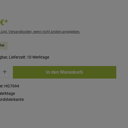
 €*
. zzgl. Versandkosten, wenn nicht anders angegeben.
rei
bar, Lieferzeit: 10 Werktage
ib den gewünschten Wert ein oder benutze die Schaltflächen um die Anzahl zu erhö
In den Warenkorb
r:
HG7694
Werktage
ordsteinkante