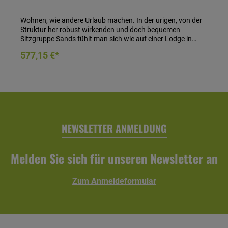
Wohnen, wie andere Urlaub machen. In der urigen, von der
Struktur her robust wirkenden und doch bequemen
Sitzgruppe Sands fühlt man sich wie auf einer Lodge in
Kanada. Mit einem Glas Canadian Club Whisky in der Hand
In den Warenkorb
577,15 €*
denkt man an Berge, klare Seen, blauen Himmel, einen
wohlig warmen Außen-Kamin. Wenn der Weg doch nicht so
weit wäre... Ach ja, wäre das schön, wenn man dieses
Gefühl zu Hause hätte... Lounge-Tisch Sands- Material:
Aluminiumgestell beflochten mit PE-Kunststoffgeflecht -
Farbe: charcoal- Tischplatte aus Teakholz natur- Maße (H x
B x T): 32 x 120 x 80 cm
NEWSLETTER ANMELDUNG
Melden Sie sich für unseren Newsletter an
Zum Anmeldeformular