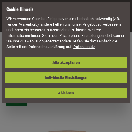
alt springen
Cookie Hinweis
Wir verwenden Cookies. Einige davon sind technisch notwendig (z.B.
Navigation
für den Warenkorb), andere helfen uns, unser Angebot zu verbessern
und Ihnen ein besseres Nutzererlebnis zu bieten. Weitere
Informationen finden Sie in den Privatsphäre-Einstellungen, dort können
Möbel
Lounge Möbel
Lounge Tische
Sie Ihre Auswahl auch jederzeit ändern. Rufen Sie dazu einfach die
Seite mit der Datenschutzerklärung auf.
Datenschutz
Sonnenpartner Lounge-Tisch Retro,
Alle akzeptieren
Aluminium / PE-Geflecht natural honey
/ Teakholz
Individuelle Einstellungen
Ablehnen
Bildergalerie überspringen