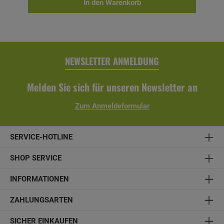
und damit für höchste Qualität – zahlt sich schnell aus!
In den Warenkorb
Lounge-Sessel Retro- Material: Aluminiumgestell anthrazit,
beflochten mit PE-Geflecht- Farbe: natural honey- Maße (H
x B x T): 80 x 68 x 68 cm- Sitzhöhe: 43
cm- inklusive Kissen (mit einem Bezug aus Olefin (100%
Polypropylen))
NEWSLETTER ANMELDUNG
Melden Sie sich für unseren Newsletter an
Zum Anmeldeformular
SERVICE-HOTLINE
SHOP SERVICE
INFORMATIONEN
ZAHLUNGSARTEN
SICHER EINKAUFEN