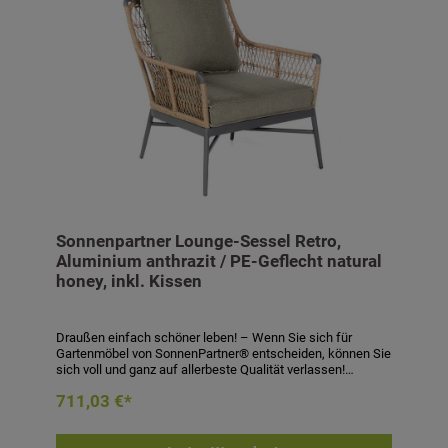
Sonnenpartner Lounge-Sessel Retro,
Aluminium anthrazit / PE-Geflecht natural
honey, inkl. Kissen
Draußen einfach schöner leben! – Wenn Sie sich für
Gartenmöbel von SonnenPartner® entscheiden, können Sie
sich voll und ganz auf allerbeste Qualität verlassen!
SonnenPartner® garantiert Ihnen bei jedem Produkt eine
711,03 €*
handwerklich meisterhafte, technisch perfekte und
sorgfältig verarbeitete Qualitätsarbeit in jedem Detail! Sie
werden sehen: Die Entscheidung für SonnenPartner® –