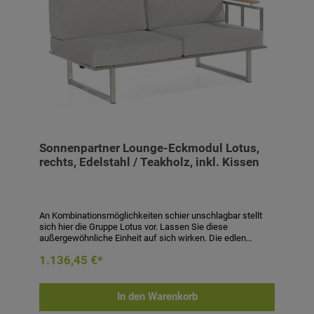
Sonnenpartner Lounge-Eckmodul Lotus,
rechts, Edelstahl / Teakholz, inkl. Kissen
An Kombinationsmöglichkeiten schier unschlagbar stellt
sich hier die Gruppe Lotus vor. Lassen Sie diese
außergewöhnliche Einheit auf sich wirken. Die edlen
Materialien sprechen für sich. Die Konstruktion aus
1.136,45 €*
Edelstahl verleiht unendlich viel Leichtigkeit. Sie scheint zu
schweben. Akzente in Teak beleben diese ausdrucksstarke
Lounge-Gruppe. Auch hier wurden pflegeleichte Materialien
verwendet, damit Sie den Sommer in vollen Zügen
In den Warenkorb
genießen können. Ein Gartenpartner, auf den Verlass ist.