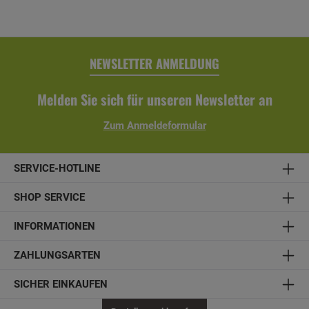
Planen Sie Ihre individuelle Sitzgruppe und machen Sie es
sich bequem. Lounge-Eckmodul Lotus, rechts - Material:
Edelstahl / Teak- Maße (H x B x T): 62 x 153 x 77 cm-
Sitzhöhe: 42 cm- inklusive Kissen (mit einem Bezug aus
Olefin (100% Polypropylen))
NEWSLETTER ANMELDUNG
Melden Sie sich für unseren Newsletter an
Zum Anmeldeformular
SERVICE-HOTLINE
SHOP SERVICE
INFORMATIONEN
ZAHLUNGSARTEN
SICHER EINKAUFEN