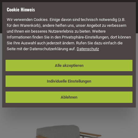
alt springen
Cookie Hinweis
Wir verwenden Cookies. Einige davon sind technisch notwendig (z.B.
Navigation
für den Warenkorb), andere helfen uns, unser Angebot zu verbessern
und Ihnen ein besseres Nutzererlebnis zu bieten. Weitere
Informationen finden Sie in den Privatsphäre-Einstellungen, dort können
Möbel
Lounge Möbel
Lounge Elemente
Sie Ihre Auswahl auch jederzeit ändern. Rufen Sie dazu einfach die
Seite mit der Datenschutzerklärung auf.
Datenschutz
Sonnenpartner Lounge-Sessel Lotus,
Alle akzeptieren
Edelstahl / Teakholz, inkl. Kissen
Individuelle Einstellungen
Ablehnen
Bildergalerie überspringen