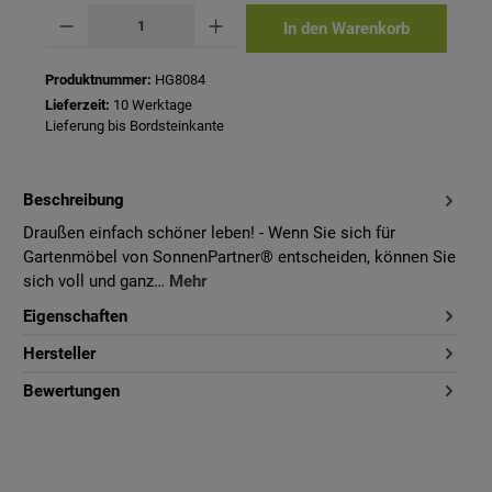
Produkt Anzahl: Gib den gewünschten Wert ein oder benutze die Schaltflächen um 
In den Warenkorb
Produktnummer:
HG8084
Lieferzeit:
10 Werktage
Lieferung bis Bordsteinkante
Beschreibung
Draußen einfach schöner leben! - Wenn Sie sich für
Gartenmöbel von SonnenPartner® entscheiden, können Sie
sich voll und ganz…
Mehr
Eigenschaften
Hersteller
Bewertungen