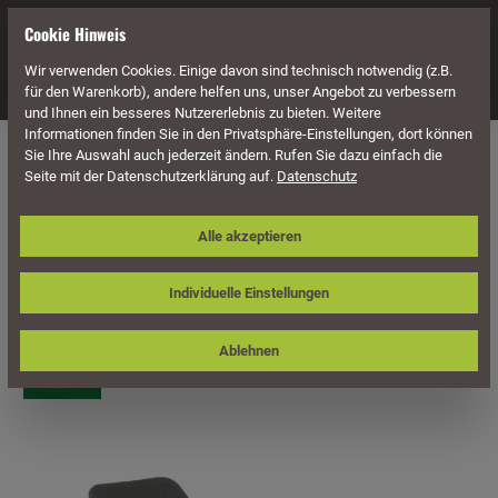
alt springen
Cookie Hinweis
Wir verwenden Cookies. Einige davon sind technisch notwendig (z.B.
Navigation
für den Warenkorb), andere helfen uns, unser Angebot zu verbessern
und Ihnen ein besseres Nutzererlebnis zu bieten. Weitere
Informationen finden Sie in den Privatsphäre-Einstellungen, dort können
Möbel
Geflecht Möbel
Geflecht Liegen
Sie Ihre Auswahl auch jederzeit ändern. Rufen Sie dazu einfach die
Seite mit der Datenschutzerklärung auf.
Datenschutz
Sonnenpartner Liege Poison,
Alle akzeptieren
Aluminium anthrazit / Polyrope
dunkelgrau, inkl. Kissen
Individuelle Einstellungen
Ablehnen
Bildergalerie überspringen