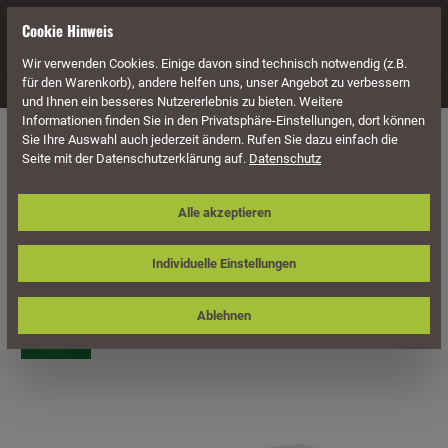
alt springen
Cookie Hinweis
Wir verwenden Cookies. Einige davon sind technisch notwendig (z.B.
Navigation
für den Warenkorb), andere helfen uns, unser Angebot zu verbessern
und Ihnen ein besseres Nutzererlebnis zu bieten. Weitere
Informationen finden Sie in den Privatsphäre-Einstellungen, dort können
Möbel
Lounge Möbel
Lounge Elemente
Sie Ihre Auswahl auch jederzeit ändern. Rufen Sie dazu einfach die
Seite mit der Datenschutzerklärung auf.
Datenschutz
Sonnenpartner Dining-Tisch
Alle akzeptieren
Residence, Aluminium /
Kunststoffgeflecht stone-grey
Individuelle Einstellungen
Ablehnen
Bildergalerie überspringen