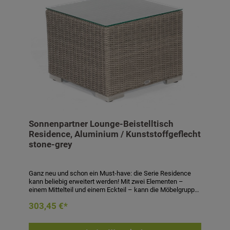
Sonnenpartner Lounge-Beistelltisch
Residence, Aluminium / Kunststoffgeflecht
stone-grey
Ganz neu und schon ein Must-have: die Serie Residence
kann beliebig erweitert werden! Mit zwei Elementen –
einem Mittelteil und einem Eckteil – kann die Möbelgruppe
einfach verlängert oder um die Ecke gebaut werden.
303,45 €*
Perfekt passend dazu: der Beistelltisch der Serie
Residence. Dank der flexiblen Bauweise und
Kombinationsmöglichkeit wird die Möbelgruppe natürlich je