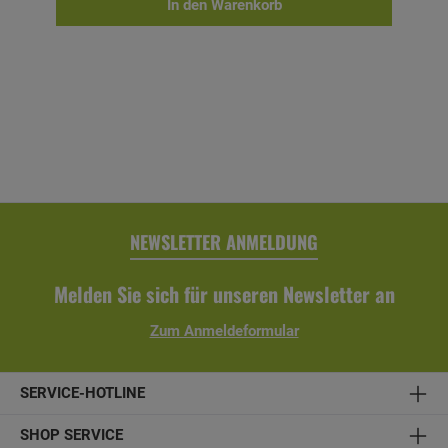
nach Bedarf auch nach der Sommerparty wieder
In den Warenkorb
kleiner. Genießen Sie diese neue Garten-Freiheit! Lounge-
Beistelltisch Residence- Material: Aluminiumgestell
beflochten mit Kunststoffgeflecht- Farbe: stone-grey- Maße
(H x B x T): 46 x 60 x 60 cm- inkl. Glasplatte
NEWSLETTER ANMELDUNG
Melden Sie sich für unseren Newsletter an
Zum Anmeldeformular
SERVICE-HOTLINE
SHOP SERVICE