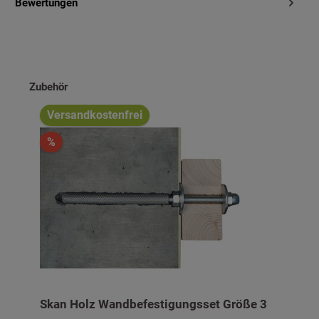
Bewertungen
Produktgalerie überspringen
Zubehör
Versandkostenfrei
%
Skan Holz Wandbefestigungsset Größe 3