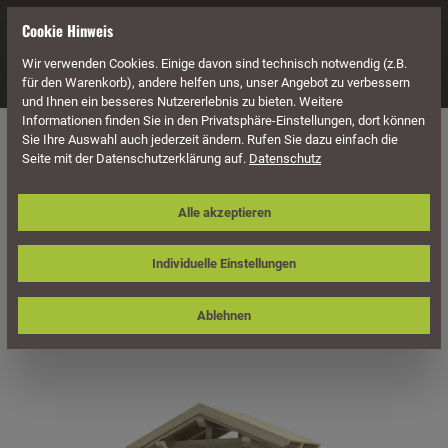
alt springen
Cookie Hinweis
Wir verwenden Cookies. Einige davon sind technisch notwendig (z.B.
Navigation
für den Warenkorb), andere helfen uns, unser Angebot zu verbessern
und Ihnen ein besseres Nutzererlebnis zu bieten. Weitere
Informationen finden Sie in den Privatsphäre-Einstellungen, dort können
Überdachung
Vordächer
Für Einzeltüren
Satteldach
Sie Ihre Auswahl auch jederzeit ändern. Rufen Sie dazu einfach die
Seite mit der Datenschutzerklärung auf.
Datenschutz
Skan Holz Vordach Siegen, Typ 3,
Alle akzeptieren
Einzeltür
Individuelle Einstellungen
Ablehnen
Bildergalerie überspringen