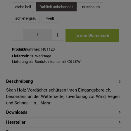
eiche hell
farblich unbehandelt
nussbaum
schiefergrau
weiß
Produkt Anzahl: Gib den gewünschten Wert ein oder benutze die Schaltflächen um 
In den Warenkorb
Produktnummer:
HG1120
Lieferzeit:
20 Werktage
Lieferung bis Bordsteinkante mit 40t LKW
Beschreibung
Skan Holz Vordächer schützen Ihren Eingangsbereich,
besonders an der Wetterseite, zuverlässig vor Wind, Regen
und Schnee – s…
Mehr
Downloads
Hersteller