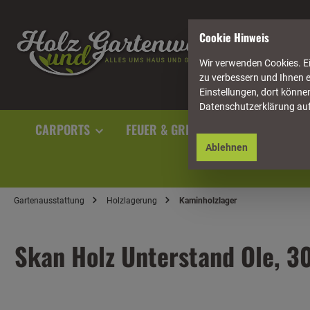
springen
Zur Hauptnavigation springen
Cookie Hinweis
Wir verwenden Cookies. Ei
zu verbessern und Ihnen e
Einstellungen, dort können
Datenschutzerklärung au
CARPORTS
FEUER & GRILL
GARTENAUSST
Ablehnen
Gartenausstattung
Holzlagerung
Kaminholzlager
Skan Holz Unterstand Ole, 3