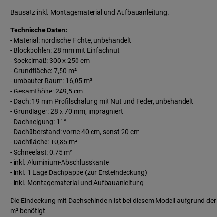
Bausatz inkl. Montagematerial und Aufbauanleitung.
Technische Daten:
- Material: nordische Fichte, unbehandelt
- Blockbohlen: 28 mm mit Einfachnut
- Sockelmaß: 300 x 250 cm
- Grundfläche: 7,50 m²
- umbauter Raum: 16,05 m³
- Gesamthöhe: 249,5 cm
- Dach: 19 mm Profilschalung mit Nut und Feder, unbehandelt
- Grundlager: 28 x 70 mm, imprägniert
- Dachneigung: 11°
- Dachüberstand: vorne 40 cm, sonst 20 cm
- Dachfläche: 10,85 m²
- Schneelast: 0,75 m²
- inkl. Aluminium-Abschlusskante
- inkl. 1 Lage Dachpappe (zur Ersteindeckung)
- inkl. Montagematerial und Aufbauanleitung
Die Eindeckung mit Dachschindeln ist bei diesem Modell aufgrund de
m² benötigt.