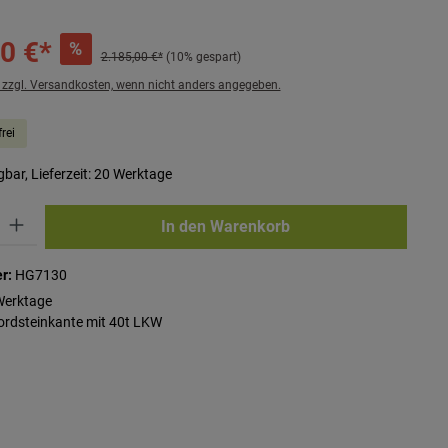
0 €*
%
2.185,00 €*
(10% gespart)
. zzgl. Versandkosten, wenn nicht anders angegeben.
rei
bar, Lieferzeit: 20 Werktage
ib den gewünschten Wert ein oder benutze die Schaltflächen um die Anzahl zu erhö
In den Warenkorb
r:
HG7130
Werktage
Bordsteinkante mit 40t LKW