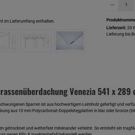
Produkt Anzahl: G
Produktnumme
ht im Lieferumfang enthalten.
Lieferzeit:
20 
Lieferung bis 
rassenüberdachung Venezia 541 x 289 c
eschwungenen Sparren ist aus
hochwertige
m Leimholz gefertigt und verf
ung aus 10 mm Polycarbonat-Doppelstegplatten in klar oder bronze (bit
den getrocknet und wetterfest miteinander verleimt. So entsteht ein tra
ss gegen Pilz- & Insektenbefall behandelt werden.