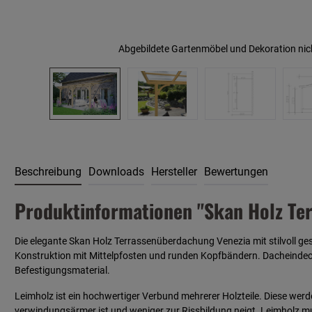
Abgebildete Gartenmöbel und Dekoration nic
Beschreibung
Downloads
Hersteller
Bewertungen
Produktinformationen "Skan Holz Ter
Die elegante Skan Holz Terrassenüberdachung Venezia mit stilvoll g
Konstruktion mit Mittelpfosten und
runden Kopfbändern.
Dacheindeck
Befestigungsmaterial.
Leimholz ist ein hochwertiger Verbund mehrerer Holzteile. Diese wer
verwindungsärmer ist und weniger zur Rissbildung neigt. Leimholz mu