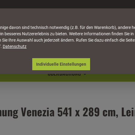
nige davon sind technisch notwendig (z.B. für den Warenkorb), andere h
in besseres Nutzererlebnis zu bieten. Weitere Informationen finden Sie in
 Sie Ihre Auswahl auch jederzeit ändern. Rufen Sie dazu einfach die Seite
f.
Datenschutz
ATTUNG
HÄUSER & PAVILLONS
MÖBEL
NATU
Individuelle Einstellungen
ÜBERDACHUNG
ung Venezia 541 x 289 cm, Lei