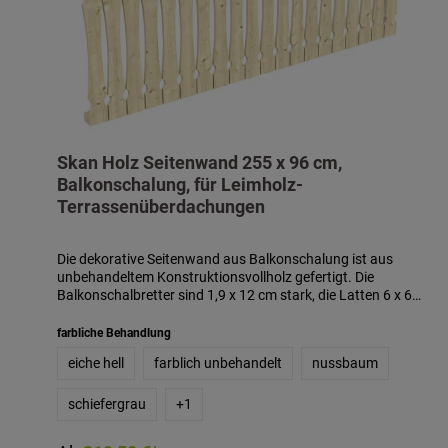
Skan Holz Seitenwand 255 x 96 cm,
Balkonschalung, für Leimholz-
Terrassenüberdachungen
Die dekorative Seitenwand aus Balkonschalung ist aus
unbehandeltem Konstruktionsvollholz gefertigt. Die
Balkonschalbretter sind 1,9 x 12 cm stark, die Latten 6 x 6
cm. Die Höhe der Seitenwand beträgt 96 cm. Die
Balkonschalung besteht aus einer Lage lose gelieferter
farbliche Behandlung
Profilbretter und ist bauseits zu montieren. Passend für
eiche hell
farblich unbehandelt
nussbaum
Terrassenüberdachungen aus Leimholz mit einer Tiefe von
289 cm und 300 cm. Die Seitenwand ist auch mit
Farbbehandlung in den Farben weiß, schiefergrau,
schiefergrau
+
1
nussbaum und eiche hell gegen Aufpreis erhältlich. Die
farblich behandelten Teile des Bausatzes sind mit