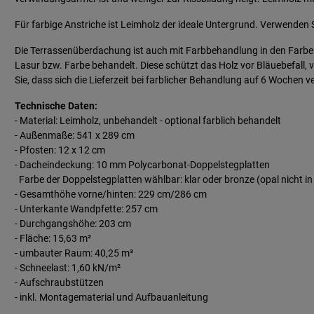
Für farbige Anstriche ist Leimholz der ideale Untergrund. Verwenden S
Die Terrassenüberdachung ist auch mit Farbbehandlung in den Farben w
Lasur bzw. Farbe behandelt. Diese schützt das Holz vor Bläuebefall,
Sie, dass sich die Lieferzeit bei farblicher Behandlung auf 6 Wochen v
Technische Daten:
- Material: Leimholz, unbehandelt - optional farblich behandelt
- Außenmaße: 541 x 289 cm
- Pfosten: 12 x 12 cm
- Dacheindeckung: 10 mm Polycarbonat-Doppelstegplatten
Farbe der Doppelstegplatten wählbar: klar oder bronze (opal nicht in
- Gesamthöhe vorne/hinten: 229 cm/286 cm
- Unterkante Wandpfette: 257 cm
- Durchgangshöhe: 203 cm
- Fläche: 15,63 m²
- umbauter Raum: 40,25 m³
- Schneelast: 1,60 kN/m²
- Aufschraubstützen
- inkl. Montagematerial und Aufbauanleitung