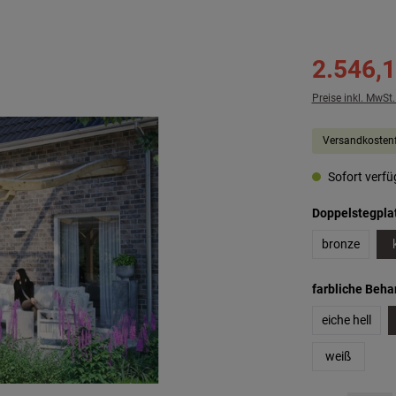
2.546,1
Preise inkl. MwSt
Versandkostenf
Sofort verfüg
Doppelstegpla
bronze
farbliche Beh
eiche hell
weiß