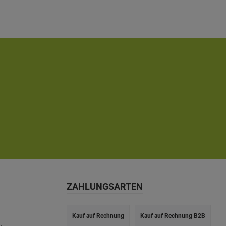
Durchmesser Rinne: 10 cm- Durchmesser Fallrohr: 7,5 cm-
Farbe: anthrazit- Eigenschaften: witterungsbeständig,
alterungsbeständig, farbbeständig- inkl. Regenrinne,
Fallrohr, Ablaufrohrbogen, Verbindungselementen,
Rohrschellen, Regenrinnenhaltern, Silikonkartusche zum
Abdichten und Aufbauanleitung
ZAHLUNGSARTEN
Kauf auf Rechnung
Kauf auf Rechnung B2B