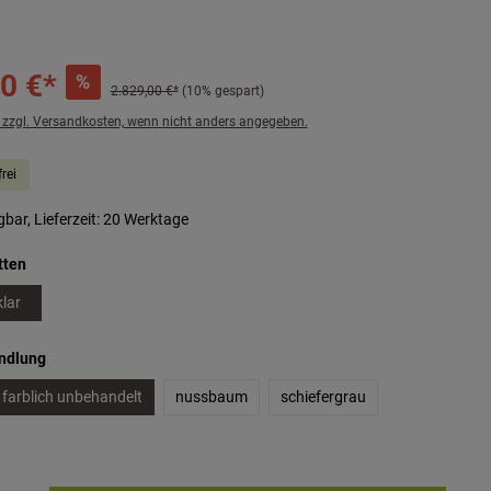
0 €*
%
2.829,00 €*
(10% gespart)
. zzgl. Versandkosten, wenn nicht anders angegeben.
rei
bar, Lieferzeit: 20 Werktage
auswählen
tten
klar
auswählen
andlung
farblich unbehandelt
nussbaum
schiefergrau