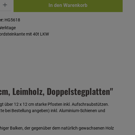
ib den gewünschten Wert ein oder benutze die Schaltflächen um die Anzahl zu erhö
In den Warenkorb
r:
HG5618
Werktage
Bordsteinkante mit 40t LKW
m, Leimholz, Doppelstegplatten"
ügt über
12 x 12 cm starke Pfosten inkl. Aufschraubstützen.
te bei Bestellung angeben) inkl. Aluminium-Schienen und
gfähiger Balken, der gegenüber dem natürlich gewachsenen Holz