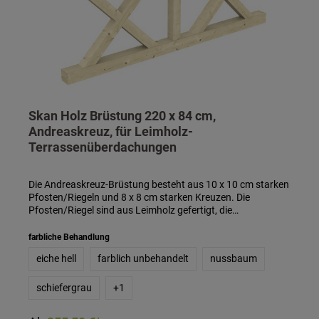
Skan Holz Brüstung 220 x 84 cm,
Andreaskreuz, für Leimholz-
Terrassenüberdachungen
Die Andreaskreuz-Brüstung besteht aus 10 x 10 cm starken
Pfosten/Riegeln und 8 x 8 cm starken Kreuzen. Die
Pfosten/Riegel sind aus Leimholz gefertigt, die
Andreaskreuze aus Konstruktionsvollholz. Montierbar an
Terrassenüberdachungen mit Mittelpfosten. Die Höhe der
farbliche Behandlung
Brüstung beträgt 84 cm. Passend für
eiche hell
farblich unbehandelt
nussbaum
Terrassenüberdachungen aus Leimholz mit einem
Pfostenabstand von 220 cm. Die Brüstung ist auch mit
Farbbehandlung in den Farben weiß, schiefergrau,
schiefergrau
+
1
nussbaum und eiche hell gegen Aufpreis erhältlich. Die
farblich behandelten Teile des Bausatzes sind mit