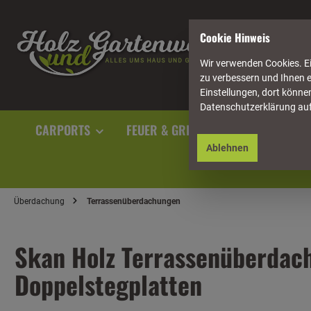
springen
Zur Hauptnavigation springen
Cookie Hinweis
Wir verwenden Cookies. Ei
zu verbessern und Ihnen e
Einstellungen, dort können
Datenschutzerklärung au
CARPORTS
FEUER & GRILL
GARTENAUSST
Ablehnen
Überdachung
Terrassenüberdachungen
Skan Holz Terrassenüberdach
Doppelstegplatten