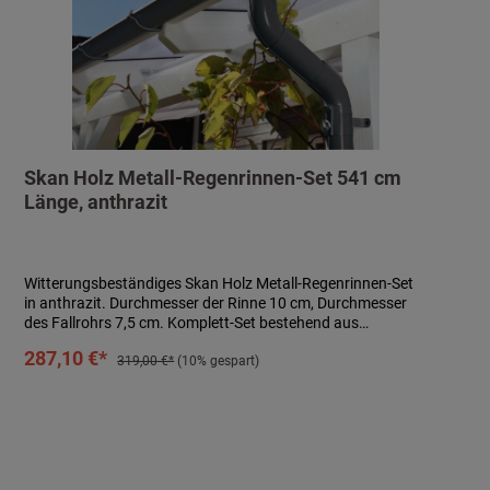
Skan Holz Metall-Regenrinnen-Set 541 cm
Länge, anthrazit
Witterungsbeständiges Skan Holz Metall-Regenrinnen-Set
in anthrazit. Durchmesser der Rinne 10 cm, Durchmesser
des Fallrohrs 7,5 cm. Komplett-Set bestehend aus
Regenrinne, Fallrohr, Ablaufrohrbogen,
In den Warenkorb
287,10 €*
Verbindungselementen, Rohrschellen, Regenrinnenhaltern,
319,00 €*
(10% gespart)
Silikonkartusche zum Abdichten und Aufbauanleitung.
Einfaches Stecken und Verklemmen der Teile, einmaliges
Verkleben der Rinnenendstücke und Rinnenverbinder durch
mitgeliefertes Silikon. Kein Verlöten oder Verschweißen!
Technische Daten:- passend für Carports und
Terrassenüberdachungen- Länge: 541 cm- Höhe: 6 cm-