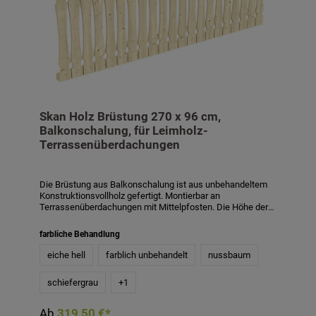
Skan Holz Brüstung 270 x 96 cm,
Balkonschalung, für Leimholz-
Terrassenüberdachungen
Die Brüstung aus Balkonschalung ist aus unbehandeltem
Konstruktionsvollholz gefertigt. Montierbar an
Terrassenüberdachungen mit Mittelpfosten. Die Höhe der
Brüstung beträgt 96 cm. Die Balkonschalung besteht aus
einer Lage lose gelieferter Profilbretter und ist bauseits zu
farbliche Behandlung
montieren. Passend für Terrassenüberdachungen aus
Leimholz mit einem Pfostenabstand von 270 cm. Die
eiche hell
farblich unbehandelt
nussbaum
Brüstung ist auch mit Farbbehandlung in den Farben weiß,
schiefergrau, nussbaum und eiche hell gegen Aufpreis
schiefergrau
+
1
erhältlich. Die farblich behandelten Teile des Bausatzes
sind mit hochwertiger Lasur bzw. Farbe behandelt. Diese
schützt das Holz vor Bläuebefall, vor Schäden durch UV-
Ab
319,50 €*