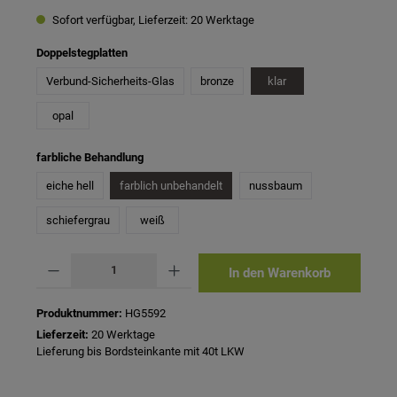
Sofort verfügbar, Lieferzeit: 20 Werktage
auswählen
Doppelstegplatten
Verbund-Sicherheits-Glas
bronze
klar
opal
auswählen
farbliche Behandlung
eiche hell
farblich unbehandelt
nussbaum
schiefergrau
weiß
Produkt Anzahl: Gib den gewünschten Wert ein oder benutze die Schaltflächen um 
In den Warenkorb
Produktnummer:
HG5592
Lieferzeit:
20 Werktage
Lieferung bis Bordsteinkante mit 40t LKW