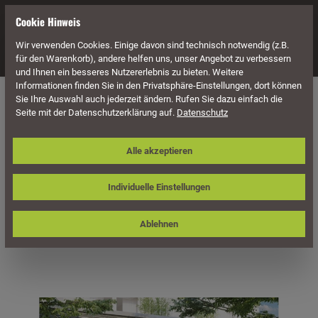
alt springen
Cookie Hinweis
Wir verwenden Cookies. Einige davon sind technisch notwendig (z.B.
Navigation
für den Warenkorb), andere helfen uns, unser Angebot zu verbessern
und Ihnen ein besseres Nutzererlebnis zu bieten. Weitere
Informationen finden Sie in den Privatsphäre-Einstellungen, dort können
Überdachung
Terrassenüberdachungen
Sie Ihre Auswahl auch jederzeit ändern. Rufen Sie dazu einfach die
Seite mit der Datenschutzerklärung auf.
Datenschutz
Skan Holz Terrassenüberdachung
Alle akzeptieren
Siena 648 x 250 cm, freistehend,
Leimholz
Individuelle Einstellungen
Ablehnen
Bildergalerie überspringen