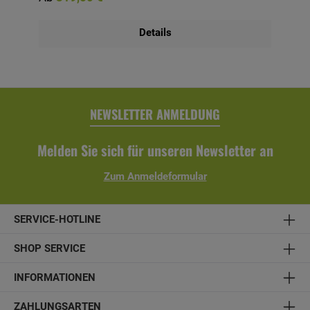
Licht, vermindert das Quell- und Schwundverhalten und
lässt trotzdem die Holzstruktur durchscheinen.Bitte
beachten Sie, dass sich die Lieferzeit bei farblicher
Details
Behandlung auf 6 Wochen verlängert. Bausatz inkl.
Montagematerial und Aufbauanleitung. Technische Daten:-
Material: Konstruktionsvollholz, unbehandelt - optional
farblich behandelt- Breite x Höhe: 270 x 96 cm-
Balkonschalung aus einer Lage lose gelieferter
Profilbretter- inkl. Montagematerial und Aufbauanleitung
NEWSLETTER ANMELDUNG
Melden Sie sich für unseren Newsletter an
Zum Anmeldeformular
SERVICE-HOTLINE
SHOP SERVICE
INFORMATIONEN
ZAHLUNGSARTEN