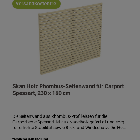
Versandkostenfrei
Skan Holz Rhombus-Seitenwand für Carport
Spessart, 230 x 160 cm
Die Seitenwand aus Rhombus-Profilleisten für die
Carportserie Spessart ist aus Nadelholz gefertigt und sorgt
für erhöhte Stabilität sowie Blick- und Windschutz. Die Höhe
der Seitenwand beträgt 160 cm. Die Wand besteht aus lose
gelieferten Rhombus-Profilleisten, welche zwischen den
farbliche Behandlung