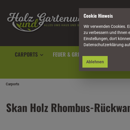
springen
Zur Hauptnavigation springen
Cookie Hinweis
Wir verwenden Cookies. Ei
zu verbessern und Ihnen e
Einstellungen, dort können
Datenschutzerklärung au
CARPORTS
FEUER & GRILL
GARTENAUSST
Ablehnen
Carports
Skan Holz Rhombus-Rückwand