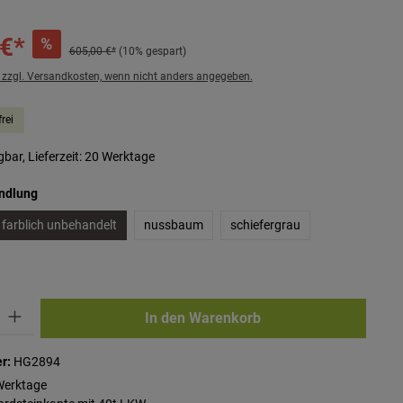
 €*
%
605,00 €*
(10% gespart)
. zzgl. Versandkosten, wenn nicht anders angegeben.
rei
bar, Lieferzeit: 20 Werktage
auswählen
andlung
farblich unbehandelt
nussbaum
schiefergrau
ib den gewünschten Wert ein oder benutze die Schaltflächen um die Anzahl zu erhö
In den Warenkorb
r:
HG2894
Werktage