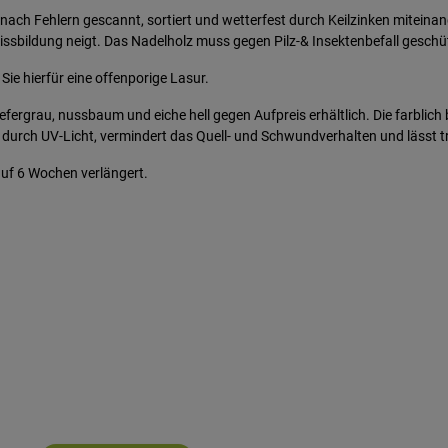
nach Fehlern gescannt, sortiert und wetterfest durch Keilzinken miteinan
ssbildung neigt. Das Nadelholz muss gegen Pilz-& Insektenbefall geschü
Sie hierfür eine offenporige Lasur.
fergrau, nussbaum und eiche hell gegen Aufpreis erhältlich. Die farblich
n durch UV-Licht, vermindert das Quell- und Schwundverhalten und lässt 
 auf 6 Wochen verlängert.