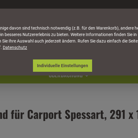
nige davon sind technisch notwendig (z.B. für den Warenkorb), andere h
in besseres Nutzererlebnis zu bieten. Weitere Informationen finden Sie in
 Sie Ihre Auswahl auch jederzeit ändern. Rufen Sie dazu einfach die Seite
f.
Datenschutz
ATTUNG
HÄUSER & PAVILLONS
MÖBEL
NATU
Individuelle Einstellungen
ÜBERDACHUNG
 für Carport Spessart, 291 x