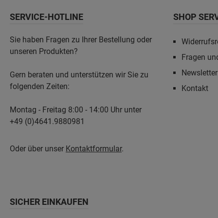
Rhombusblende- Dacheindeckung: Aluminium-Dachplatten,
SERVICE-HOTLINE
SHOP SER
anthrazit farbbeschichtet- Aluminium-Giebelschiene als
Dachabschluss- Schneelast: sk = 1,25 kN/m²- Fläche: 21,44
m²- umbauter Raum: 49,64 m³- inkl. H-Pfostenankern zum
Sie haben Fragen zu Ihrer Bestellung oder
Widerrufsr
Einbetonieren- inkl. Montagematerial und Aufbauanleitung
unseren Produkten?
Zusatzinformationen:5 Jahre Garantie auf Holz,
Fragen un
Konstruktion und Standsicherheit bei ordnungsgemäßer
Montage und Pflege gemäß Garantieversprechen.
Newslette
Gern beraten und unterstützen wir Sie zu
folgenden Zeiten:
Kontakt
Montag - Freitag 8:00 - 14:00 Uhr unter
+49 (0)4641.9880981
Oder über unser
Kontaktformular
.
SICHER EINKAUFEN