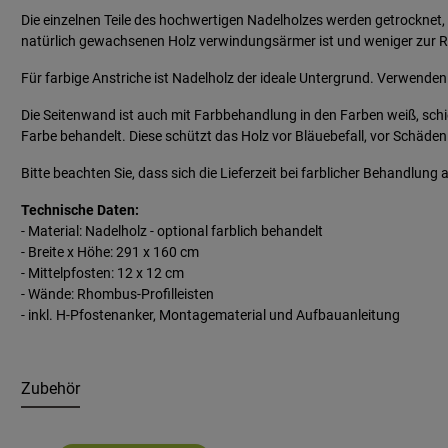
Die einzelnen Teile des hochwertigen Nadelholzes werden getrocknet, 
natürlich gewachsenen Holz verwindungsärmer ist und weniger zur Ri
Für farbige Anstriche ist Nadelholz der ideale Untergrund. Verwenden 
Die Seitenwand ist auch mit Farbbehandlung in den Farben weiß, schie
Farbe behandelt. Diese schützt das Holz vor Bläuebefall, vor Schäde
Bitte beachten Sie, dass sich die Lieferzeit bei farblicher Behandlung
Technische Daten:
- Material: Nadelholz - optional farblich behandelt
- Breite x Höhe: 291 x 160 cm
- Mittelpfosten: 12 x 12 cm
- Wände: Rhombus-Profilleisten
- inkl. H-Pfostenanker, Montagematerial und Aufbauanleitung
Zubehör
Produktgalerie überspringen