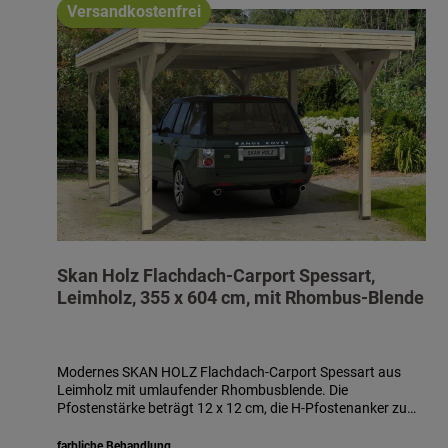
Versandkostenfrei
Skan Holz Flachdach-Carport Spessart,
Leimholz, 355 x 604 cm, mit Rhombus-Blende
Modernes SKAN HOLZ Flachdach-Carport Spessart aus
Leimholz mit umlaufender Rhombusblende. Die
Pfostenstärke beträgt 12 x 12 cm, die H-Pfostenanker zum
Einbetonieren sind im Lieferumfang enthalten.
Dacheindeckung aus anthrazit farbbeschichteten
farbliche Behandlung