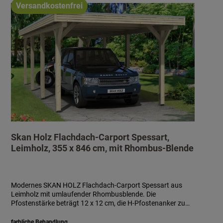
Versandkostenfrei
Skan Holz Flachdach-Carport Spessart,
Leimholz, 355 x 846 cm, mit Rhombus-Blende
Modernes SKAN HOLZ Flachdach-Carport Spessart aus
Leimholz mit umlaufender Rhombusblende. Die
Pfostenstärke beträgt 12 x 12 cm, die H-Pfostenanker zum
Einbetonieren sind im Lieferumfang enthalten.
Dacheindeckung aus anthrazit farbbeschichteten
farbliche Behandlung