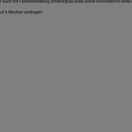
ber auch mit Farbbehandlung schiefergrau/weiß sowie schwedenrot/weiß e
 auf 6 Wochen verlängert.