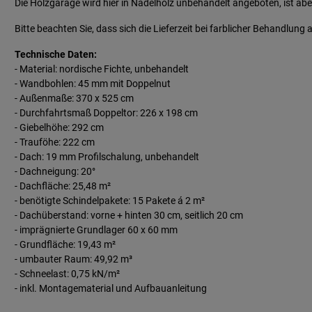
Die Holzgarage wird hier in Nadelholz unbehandelt angeboten, ist a
Bitte beachten Sie, dass sich die Lieferzeit bei farblicher Behandlung
Technische Daten:
- Material: nordische Fichte, unbehandelt
- Wandbohlen: 45 mm mit Doppelnut
- Außenmaße: 370 x 525 cm
- Durchfahrtsmaß Doppeltor: 226 x 198 cm
- Giebelhöhe: 292 cm
- Trauföhe: 222 cm
- Dach: 19 mm Profilschalung, unbehandelt
- Dachneigung: 20°
- Dachfläche: 25,48 m²
- benötigte Schindelpakete: 15 Pakete á 2 m²
- Dachüberstand: vorne + hinten 30 cm, seitlich 20 cm
- imprägnierte Grundlager 60 x 60 mm
- Grundfläche: 19,43 m²
- umbauter Raum: 49,92 m³
- Schneelast: 0,75 kN/m²
- inkl. Montagematerial und Aufbauanleitung