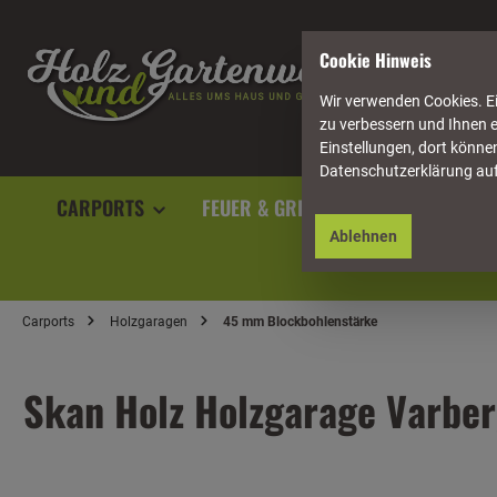
springen
Zur Hauptnavigation springen
Cookie Hinweis
Wir verwenden Cookies. Ei
zu verbessern und Ihnen e
Einstellungen, dort können
Datenschutzerklärung au
CARPORTS
FEUER & GRILL
GARTENAUSST
Ablehnen
Carports
Holzgaragen
45 mm Blockbohlenstärke
Skan Holz Holzgarage Varber