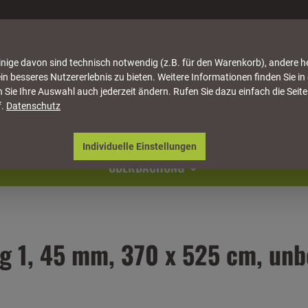
nige davon sind technisch notwendig (z.B. für den Warenkorb), andere h
in besseres Nutzererlebnis zu bieten. Weitere Informationen finden Sie in
 Sie Ihre Auswahl auch jederzeit ändern. Rufen Sie dazu einfach die Seite
f.
Datenschutz
ATTUNG
HÄUSER & PAVILLONS
MÖBEL
NATU
Individuelle Einstellungen
ÜBERDACHUNG
g 1, 45 mm, 370 x 525 cm, unb