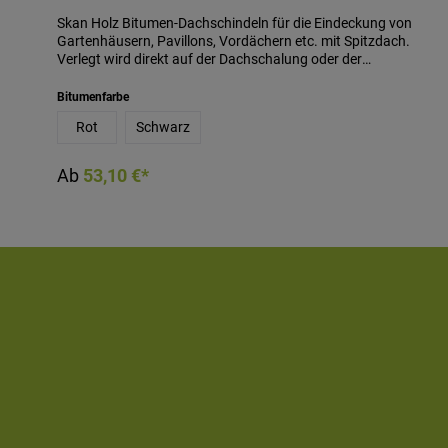
Skan Holz Bitumen-Dachschindeln für die Eindeckung von
Gartenhäusern, Pavillons, Vordächern etc. mit Spitzdach.
Verlegt wird direkt auf der Dachschalung oder der
Dachpappe. Neben dem langfristigen Schutz gegen
Witterungseinflüsse wertet die Eindeckung mit
Bitumenfarbe
Dachschindeln optisch liebevoll auf. 1 Paket enthält 2 m².
Rot
Schwarz
Den benötigten Bedarf an Paketen entnehmen Sie bitte den
Angaben des jeweiligen Skan Holz Produktes. Erhältlich in
den Farben schwarz und rot.
Ab
53,10 €*