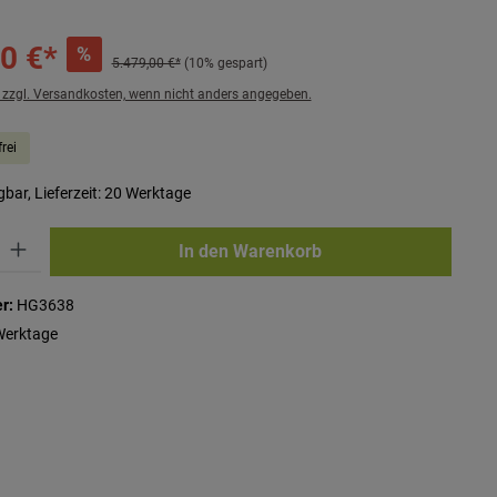
0 €*
%
5.479,00 €*
(10% gespart)
. zzgl. Versandkosten, wenn nicht anders angegeben.
rei
bar, Lieferzeit: 20 Werktage
ib den gewünschten Wert ein oder benutze die Schaltflächen um die Anzahl zu erhö
In den Warenkorb
r:
HG3638
Werktage