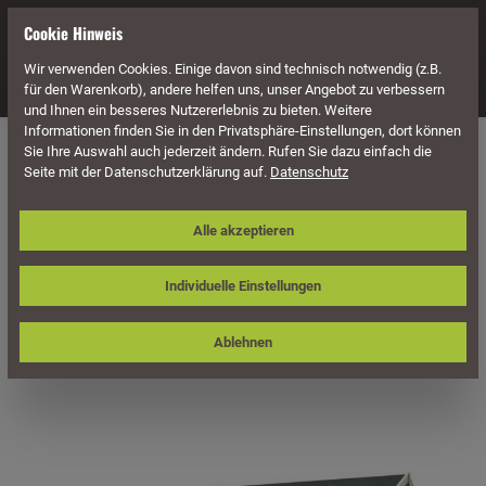
alt springen
Cookie Hinweis
Wir verwenden Cookies. Einige davon sind technisch notwendig (z.B.
Navigation
für den Warenkorb), andere helfen uns, unser Angebot zu verbessern
und Ihnen ein besseres Nutzererlebnis zu bieten. Weitere
Informationen finden Sie in den Privatsphäre-Einstellungen, dort können
Häuser & Pavillons
Gartenhäuser
28 mm Blockbohlenstärke
Sie Ihre Auswahl auch jederzeit ändern. Rufen Sie dazu einfach die
Satteldach
Seite mit der Datenschutzerklärung auf.
Datenschutz
Skan Holz Gartenhaus Tilburg, 613 x
Alle akzeptieren
380 cm, 28 mm, unbehandelt
Individuelle Einstellungen
Ablehnen
Bildergalerie überspringen