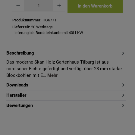
Produkt Anzahl: Gib den gewünschten Wert ein oder benutze die Schaltflächen um 
In den Warenkorb
Produktnummer:
HG6771
Lieferzeit:
20 Werktage
Lieferung bis Bordsteinkante mit 40t LKW
Beschreibung
Das moderne Skan Holz Gartenhaus Tilburg ist aus
nordischer Fichte gefertigt und verfügt über 28 mm starke
Blockbohlen mit E…
Mehr
Downloads
Hersteller
Bewertungen