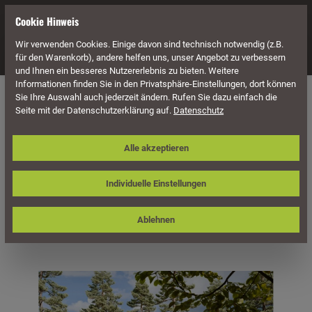
alt springen
Cookie Hinweis
Wir verwenden Cookies. Einige davon sind technisch notwendig (z.B.
Navigation
für den Warenkorb), andere helfen uns, unser Angebot zu verbessern
und Ihnen ein besseres Nutzererlebnis zu bieten. Weitere
Informationen finden Sie in den Privatsphäre-Einstellungen, dort können
Gartenausstattung
Holzlagerung
Kaminholzlager
Sie Ihre Auswahl auch jederzeit ändern. Rufen Sie dazu einfach die
Seite mit der Datenschutzerklärung auf.
Datenschutz
Skan Holz Gartenhaus Flex, 450 x 300
Alle akzeptieren
cm, Nadelholz unbehandelt
Individuelle Einstellungen
Ablehnen
Bildergalerie überspringen