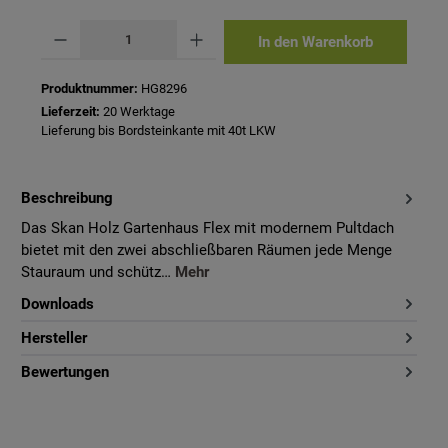
Produkt Anzahl: Gib den gewünschten Wert ein oder benutze die Schaltflächen um 
In den Warenkorb
Produktnummer:
HG8296
Lieferzeit:
20 Werktage
Lieferung bis Bordsteinkante mit 40t LKW
Beschreibung
Das Skan Holz Gartenhaus Flex mit modernem Pultdach
bietet mit den zwei abschließbaren Räumen jede Menge
Stauraum und schütz…
Mehr
Downloads
Hersteller
Bewertungen