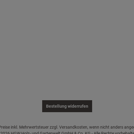
Bestellung widerrufen
 Preise inkl. Mehrwertsteuer zzgl. Versandkosten, wenn nicht anders ang
2026 HGW Holz- und Gartenwelt GmbH & Co. KG - Alle Rechte vorbehalt