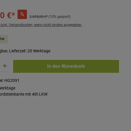
0 €*
%
2.895,00 €*
(10% gespart)
. zzgl. Versandkosten, wenn nicht anders angegeben.
rei
bar, Lieferzeit: 20 Werktage
ib den gewünschten Wert ein oder benutze die Schaltflächen um die Anzahl zu erhö
In den Warenkorb
r:
HG2091
Werktage
Bordsteinkante mit 40t LKW