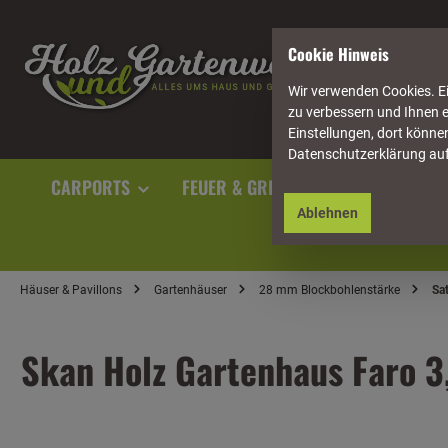
springen
Zur Hauptnavigation springen
Cookie Hinweis
Wir verwenden Cookies. Ei
zu verbessern und Ihnen e
Einstellungen, dort können
Datenschutzerklärung au
CARPORTS
FEUER & GRILL
GARTENAUSST
Ablehnen
Häuser & Pavillons
Gartenhäuser
28 mm Blockbohlenstärke
Sa
Skan Holz Gartenhaus Faro 