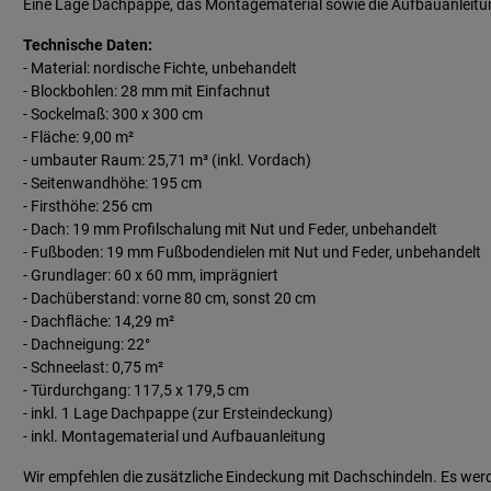
Eine Lage Dachpappe, das Montagematerial sowie die Aufbauanleitun
Technische Daten:
- Material: nordische Fichte, unbehandelt
- Blockbohlen: 28 mm mit Einfachnut
- Sockelmaß: 300 x 300 cm
- Fläche: 9,00 m²
- umbauter Raum: 25,71 m³ (inkl. Vordach)
- Seitenwandhöhe: 195 cm
- Firsthöhe: 256 cm
- Dach: 19 mm Profilschalung mit Nut und Feder, unbehandelt
- Fußboden: 19 mm Fußbodendielen mit Nut und Feder, unbehandelt
- Grundlager: 60 x 60 mm, imprägniert
- Dachüberstand: vorne 80 cm, sonst 20 cm
- Dachfläche: 14,29 m²
- Dachneigung: 22°
- Schneelast: 0,75 m²
- Türdurchgang: 117,5 x 179,5 cm
- inkl. 1 Lage Dachpappe (zur Ersteindeckung)
- inkl. Montagematerial und Aufbauanleitung
Wir empfehlen die zusätzliche Eindeckung mit Dachschindeln. Es werd