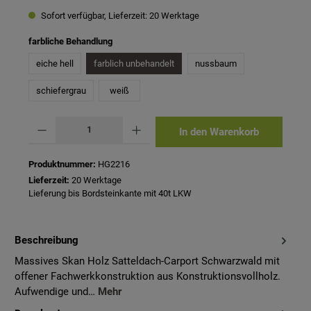
Sofort verfügbar, Lieferzeit: 20 Werktage
auswählen
farbliche Behandlung
eiche hell
farblich unbehandelt
nussbaum
schiefergrau
weiß
Produkt Anzahl: Gib den gewünschten Wert ein oder benutze die Schaltflächen um 
In den Warenkorb
Produktnummer:
HG2216
Lieferzeit:
20 Werktage
Lieferung bis Bordsteinkante mit 40t LKW
Beschreibung
Massives Skan Holz Satteldach-Carport Schwarzwald mit
offener Fachwerkkonstruktion aus Konstruktionsvollholz.
Aufwendige und…
Mehr