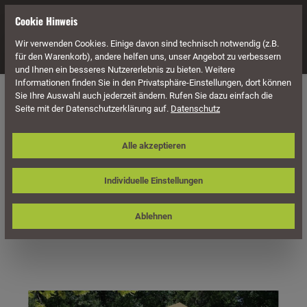
alt springen
Cookie Hinweis
Wir verwenden Cookies. Einige davon sind technisch notwendig (z.B.
Navigation
für den Warenkorb), andere helfen uns, unser Angebot zu verbessern
und Ihnen ein besseres Nutzererlebnis zu bieten. Weitere
Informationen finden Sie in den Privatsphäre-Einstellungen, dort können
Carports
Sie Ihre Auswahl auch jederzeit ändern. Rufen Sie dazu einfach die
Seite mit der Datenschutzerklärung auf.
Datenschutz
Skan Holz Fachwerk-Carport
Alle akzeptieren
Schwarzwald, Konstruktionsvollholz,
684 x 600 cm, mit Dachschalung
Individuelle Einstellungen
Ablehnen
Bildergalerie überspringen