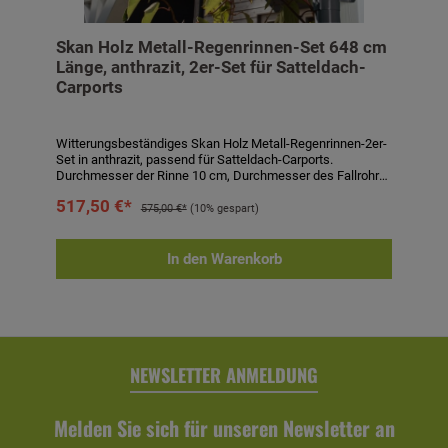
Skan Holz Metall-Regenrinnen-Set 648 cm
Länge, anthrazit, 2er-Set für Satteldach-
Carports
Witterungsbeständiges Skan Holz Metall-Regenrinnen-2er-
Set in anthrazit, passend für Satteldach-Carports.
Durchmesser der Rinne 10 cm, Durchmesser des Fallrohrs
7,5 cm. Komplett-Set bestehend aus Regenrinne, Fallrohr,
517,50 €*
Ablaufrohrbogen, Verbindungselementen, Rohrschellen,
575,00 €*
(10% gespart)
Regenrinnenhaltern, Silikonkartusche zum Abdichten und
Aufbauanleitung. Einfaches Stecken und Verklemmen der
Teile, einmaliges Verkleben der Rinnenendstücke und
In den Warenkorb
Rinnenverbinder durch mitgeliefertes Silikon. Kein Verlöten
oder Verschweißen! Technische Daten:- 2er-Set passend
für Satteldach-Carports- Länge: 648 cm- Höhe: 6 cm-
Durchmesser Rinne: 10 cm- Durchmesser Fallrohr: 7,5 cm-
Farbe: anthrazit- Eigenschaften: witterungsbeständig,
alterungsbeständig, farbbeständig- inkl. Regenrinne,
Fallrohr, Ablaufrohrbogen, Verbindungselementen,
NEWSLETTER ANMELDUNG
Rohrschellen, Regenrinnenhaltern, Silikonkartusche zum
Abdichten und Aufbauanleitung
Melden Sie sich für unseren Newsletter an