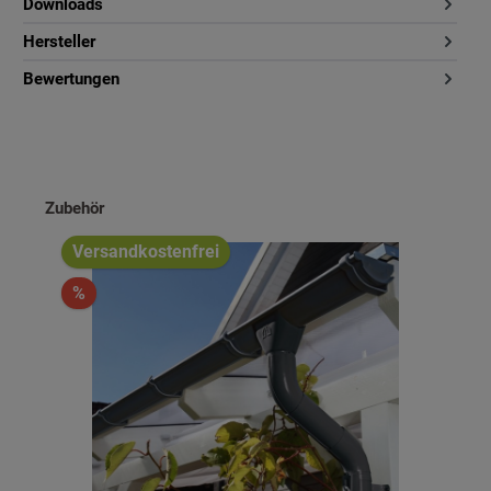
Downloads
Hersteller
Bewertungen
Produktgalerie überspringen
Zubehör
Versandkostenfrei
%