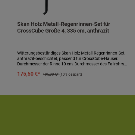
Skan Holz Metall-Regenrinnen-Set für
CrossCube Größe 4, 335 cm, anthrazit
Witterungsbeständiges Skan Holz Metall-Regenrinnen-Set,
anthrazit-beschichtet, passend für CrossCube-Häuser.
Durchmesser der Rinne 10 cm, Durchmesser des Fallrohrs
7,5 cm. Komplett-Set bestehend aus Regenrinne, Fallrohr,
In den Warenkorb
175,50 €*
Ablaufrohrbogen, Verbindungselementen, Rohrschellen,
195,00 €*
(10% gespart)
Regenrinnenhaltern, Silikonkartusche zum Abdichten und
Aufbauanleitung. Einfaches Stecken und Verklemmen der
Teile, einmaliges Verkleben der Rinnenendstücke und
Rinnenverbinder durch mitgeliefertes Silikon. Kein Verlöten
oder Verschweißen! Technische Daten:- passend für
CrossCube-Häuser der Größe 4- Länge: 335 cm-
Durchmesser Rinne: 10 cm- Durchmesser Fallrohr: 7,5 cm-
Farbe: anthrazit beschichtet- Eigenschaften:
witterungsbeständig, alterungsbeständig, farbbeständig-
inkl. Regenrinne, Fallrohr, Ablaufrohrbogen,
Verbindungselementen, Rohrschellen, Regenrinnenhaltern,