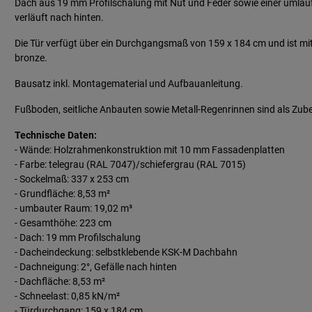
Dach aus 19 mm Profilschalung mit Nut und Feder sowie einer umlau
verläuft nach hinten.
Die Tür verfügt über ein Durchgangsmaß von 159 x 184 cm und ist mit
bronze.
Bausatz inkl. Montagematerial und Aufbauanleitung.
Fußboden, seitliche Anbauten sowie Metall-Regenrinnen sind als Zubeh
Technische Daten:
- Wände: Holzrahmenkonstruktion mit 10 mm Fassadenplatten
- Farbe: telegrau (RAL 7047)/schiefergrau (RAL 7015)
- Sockelmaß: 337 x 253 cm
- Grundfläche: 8,53 m²
- umbauter Raum: 19,02 m³
- Gesamthöhe: 223 cm
- Dach: 19 mm Profilschalung
- Dacheindeckung: selbstklebende KSK-M Dachbahn
- Dachneigung: 2°, Gefälle nach hinten
- Dachfläche: 8,53 m²
- Schneelast: 0,85 kN/m²
- Türdurchgang: 159 x 184 cm