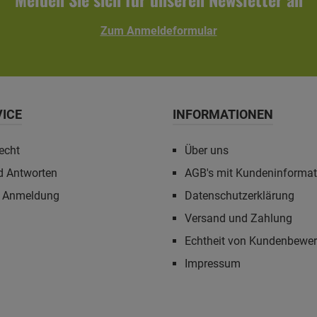
Profilschalung mit Nut und Feder sowie einer umlaufenden
Aluminium-Abschlusskante. Die Eindeckung erfolgt mit
Zum Anmeldeformular
einer aluminiumbeschichteten, selbstklebenden Dachbahn
(KSK-M). Das Gefälle verläuft nach hinten. Bausatz inkl.
Montagematerial und Aufbauanleitung. Eine Regenrinnen-
Verlängerung für den Anbau ist als Zubehör erhältlich.
Technische Daten:- Wände: Holzrahmenkonstruktion mit 10
mm Fassadenplatten- Farbe: schiefergrau (RAL 7015)-
VICE
INFORMATIONEN
Sockelmaß: 168 x 253 cm- Grundfläche: 4,25 m²- umbauter
Raum: 9,48 m³- Gesamthöhe: 223 cm- Dach: 19 mm
Profilschalung- Dacheindeckung: selbstklebende KSK-M
echt
Über uns
Dachbahn- Dachneigung: 2°, Gefälle nach hinten-
Dachfläche: 4,25 m²- Schneelast: 0,85 kN/m²- inkl.
d Antworten
AGB's mit Kundeninforma
Aluminium-Abschlusskante- inkl. Montagematerial und
Aufbauanleitung Zusatzinformationen:5 Jahre Garantie
r Anmeldung
Datenschutzerklärung
auf Holz, Konstruktion und Standsicherheit bei
ordnungsgemäßer Montage und Pflege gemäß
Versand und Zahlung
Garantieversprechen.
Echtheit von Kundenbewe
Impressum