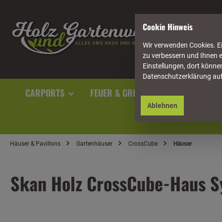
springen
Zur Hauptnavigation springen
Cookie Hinweis
Wir verwenden Cookies. Ei
zu verbessern und Ihnen e
Einstellungen, dort können
Datenschutzerklärung au
CARPORTS
FEUER & GRILL
GARTENAUSST
Ablehnen
Häuser & Pavillons
Gartenhäuser
CrossCube
Häuser
Skan Holz CrossCube-Haus Sy