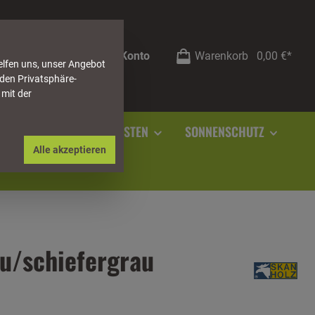
Mein Konto
Warenkorb
0,00 €*
elfen uns, unser Angebot
 den Privatsphäre-
 mit der
RSTEIN
SOCKELLEISTEN
SONNENSCHUTZ
Alle akzeptieren
au/schiefergrau