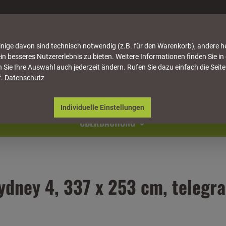
nige davon sind technisch notwendig (z.B. für den Warenkorb), andere h
in besseres Nutzererlebnis zu bieten. Weitere Informationen finden Sie in
 Sie Ihre Auswahl auch jederzeit ändern. Rufen Sie dazu einfach die Seite
f.
Datenschutz
ATTUNG
HÄUSER & PAVILLONS
MÖBEL
NATU
Individuelle Einstellungen
ÜBERDACHUNG
dney 4, 337 x 253 cm, telegr