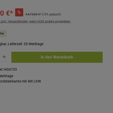
0 €*
%
4.619,00 €*
(10% gespart)
. zzgl. Versandkosten, wenn nicht anders angegeben.
rei
bar, Lieferzeit: 20 Werktage
ib den gewünschten Wert ein oder benutze die Schaltflächen um die Anzahl zu erhö
In den Warenkorb
r:
HG6733
Werktage
Bordsteinkante mit 40t LKW