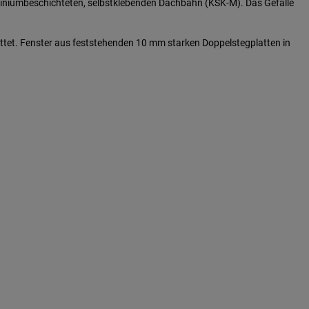
miniumbeschichteten, selbstklebenden Dachbahn (KSK-M). Das Gefälle
attet. Fenster aus feststehenden 10 mm starken Doppelstegplatten in