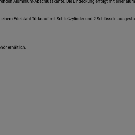
fenden Aluminium-Abschlusskante. Die Eindeckung erfolgt mit einer alu
 einem Edelstahl-Türknauf mit Schließzylinder und 2 Schlüsseln ausgest
ör erhältlich.