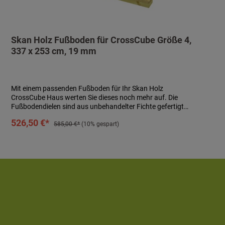
Skan Holz Fußboden für CrossCube Größe 4,
337 x 253 cm, 19 mm
Mit einem passenden Fußboden für Ihr Skan Holz
CrossCube Haus werten Sie dieses noch mehr auf. Die
Fußbodendielen sind aus unbehandelter Fichte gefertigt
und verfügen über eine Stärke von 19 mm. Zudem sind
In den Warenkorb
526,50 €*
imprägnierte Grundlager in 28 x 70 mm enthalten. Passend
585,00 €*
(10% gespart)
für CrossCube Häuser der Größe 4. Bausatz inkl.
Montagematerial und Aufbauanleitung. Technische Daten:-
Material: Fichte, unbehandelt- Größe: 337 x 253 cm- Stärke:
19 mm- Grundlager: 28 x 70 mm, imprägniert- inkl.
Montagematerial und Aufbauanleitung
Zusatzinformationen:5 Jahre Garantie auf Holz,
Konstruktion und Standsicherheit bei ordnungsgemäßer
Montage und Pflege gemäß Garantieversprechen.