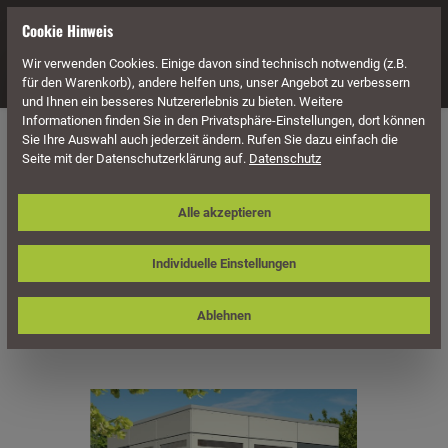
alt springen
Cookie Hinweis
Wir verwenden Cookies. Einige davon sind technisch notwendig (z.B.
Navigation
für den Warenkorb), andere helfen uns, unser Angebot zu verbessern
und Ihnen ein besseres Nutzererlebnis zu bieten. Weitere
Informationen finden Sie in den Privatsphäre-Einstellungen, dort können
Häuser & Pavillons
Gartenhäuser
CrossCube
Häuser
Sie Ihre Auswahl auch jederzeit ändern. Rufen Sie dazu einfach die
Seite mit der Datenschutzerklärung auf.
Datenschutz
Skan Holz CrossCube-Haus Perth 3,
Alle akzeptieren
253 x 253 cm, schiefergrau/telegrau
Individuelle Einstellungen
Ablehnen
Bildergalerie überspringen