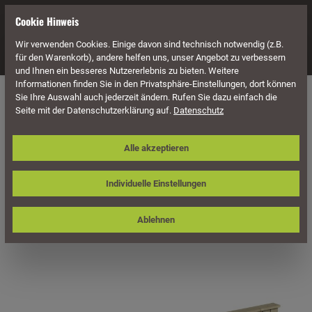
alt springen
Cookie Hinweis
Wir verwenden Cookies. Einige davon sind technisch notwendig (z.B.
Navigation
für den Warenkorb), andere helfen uns, unser Angebot zu verbessern
und Ihnen ein besseres Nutzererlebnis zu bieten. Weitere
Informationen finden Sie in den Privatsphäre-Einstellungen, dort können
Häuser & Pavillons
Pavillons
Sie Ihre Auswahl auch jederzeit ändern. Rufen Sie dazu einfach die
Seite mit der Datenschutzerklärung auf.
Datenschutz
Skan Holz Brüstung 335 x 96 cm,
Alle akzeptieren
Balkonschalung, für Pavillons Cannes
und Orleans Größe 2
Individuelle Einstellungen
Ablehnen
Bildergalerie überspringen