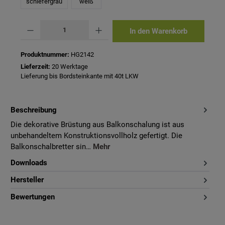
schiefergrau
weiß
Produkt Anzahl: Gib den gewünschten Wert ein oder benutze die Schaltflächen um 
In den Warenkorb
Produktnummer:
HG2142
Lieferzeit:
20 Werktage
Lieferung bis Bordsteinkante mit 40t LKW
Beschreibung
Die dekorative Brüstung aus Balkonschalung ist aus
unbehandeltem Konstruktionsvollholz gefertigt. Die
Balkonschalbretter sin…
Mehr
Downloads
Hersteller
Bewertungen