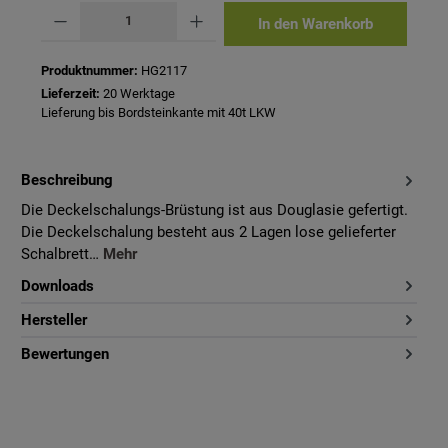
Produkt Anzahl: Gib den gewünschten Wert ein oder benutze die Schaltflächen um 
In den Warenkorb
Produktnummer:
HG2117
Lieferzeit:
20 Werktage
Lieferung bis Bordsteinkante mit 40t LKW
Beschreibung
Die Deckelschalungs-Brüstung ist aus Douglasie gefertigt.
Die Deckelschalung besteht aus 2 Lagen lose gelieferter
Schalbrett…
Mehr
Downloads
Hersteller
Bewertungen