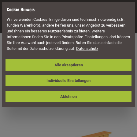
alt springen
Cookie Hinweis
Wir verwenden Cookies. Einige davon sind technisch notwendig (z.B.
Navigation
für den Warenkorb), andere helfen uns, unser Angebot zu verbessern
und Ihnen ein besseres Nutzererlebnis zu bieten. Weitere
Informationen finden Sie in den Privatsphäre-Einstellungen, dort können
Häuser & Pavillons
Pavillons
Sie Ihre Auswahl auch jederzeit ändern. Rufen Sie dazu einfach die
Seite mit der Datenschutzerklärung auf.
Datenschutz
Skan Holz Brüstung 180 x 84 cm,
Alle akzeptieren
Deckelschalung, für Pavillon Colmar
Größe 3
Individuelle Einstellungen
Ablehnen
Bildergalerie überspringen