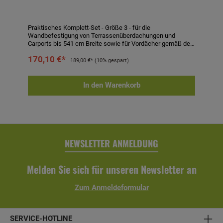
Praktisches Komplett-Set - Größe 3 - für die
Wandbefestigung von Terrassenüberdachungen und
Carports bis 541 cm Breite sowie für Vordächer gemäß des
zugeordneten Zubehörs. Bestehend aus 400 mm
170,10 €*
Gewindestangen in 12 mm Durchmesser, Hut-Muttern,
189,00 €*
(10% gespart)
Unterlegscheiben und Siebhülsen in 20 mm Durchmesser
sowie Zwei-Komponenten-Klebemörtel. Vorgesehen für
nicht isoliertes Kalksandstein-, Hochlochziegel- und
In den Warenkorb
Betonmauerwerk. Mengenberechnung auf Grundlage von
einem Abstand der einzelnen Befestigungen von 50 cm.
Technische Daten:- passend für Terrassenüberdachungen,
Carports und Vordächer bis 541 cm Breite-
Gewindestangen: 400 mm in 12 mm Durchmesser-
Siebhülsen: 20 mm Durchmesser- inkl. Hut-Muttern und
Unterlegscheiben- inkl. Zwei-Komponenten-Klebemörtel
NEWSLETTER ANMELDUNG
Melden Sie sich für unseren Newsletter an
Zum Anmeldeformular
SERVICE-HOTLINE