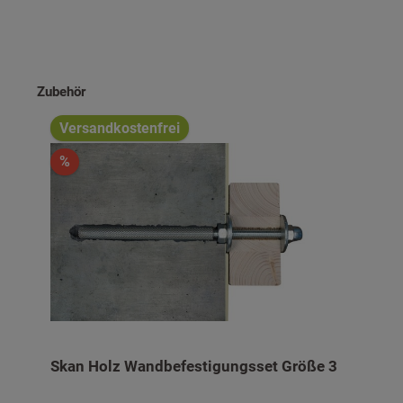
Produktgalerie überspringen
Zubehör
Versandkostenfrei
%
Skan Holz Wandbefestigungsset Größe 3