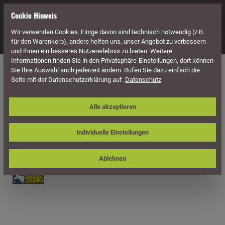
alt springen
Cookie Hinweis
Wir verwenden Cookies. Einige davon sind technisch notwendig (z.B.
Navigation
für den Warenkorb), andere helfen uns, unser Angebot zu verbessern
und Ihnen ein besseres Nutzererlebnis zu bieten. Weitere
Informationen finden Sie in den Privatsphäre-Einstellungen, dort können
Überdachung
Terrassenüberdachungen
Sie Ihre Auswahl auch jederzeit ändern. Rufen Sie dazu einfach die
Seite mit der Datenschutzerklärung auf.
Datenschutz
Skan Holz Aluminium-
Alle akzeptieren
Terrassenüberdachung Modena 541 x
357 cm, weiß, Verbund-Sicherheits-
Individuelle Einstellungen
Glas
Ablehnen