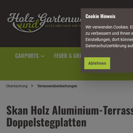
springen
Zur Hauptnavigation springen
Cookie Hinweis
Wir verwenden Cookies. Ei
zu verbessern und Ihnen e
Einstellungen, dort können
Datenschutzerklärung au
CARPORTS
FEUER & GRILL
GARTENAUSST
Ablehnen
Überdachung
Terrassenüberdachungen
Skan Holz Aluminium-Terras
Doppelstegplatten