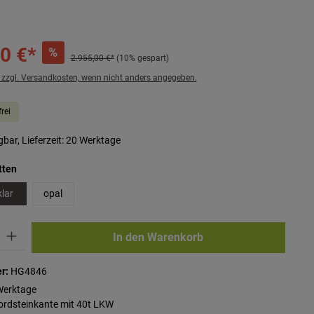
0 €*
%
2.955,00 €*
(10% gespart)
. zzgl. Versandkosten, wenn nicht anders angegeben.
rei
bar, Lieferzeit: 20 Werktage
auswählen
tten
klar
opal
ib den gewünschten Wert ein oder benutze die Schaltflächen um die Anzahl zu erhö
In den Warenkorb
r:
HG4846
Werktage
Bordsteinkante mit 40t LKW