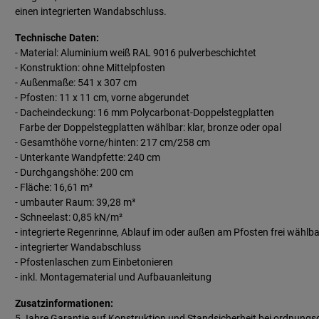
einen integrierten Wandabschluss.
Technische Daten:
- Material: Aluminium weiß
RAL 9016
pulverbeschichtet
- Konstruktion: ohne Mittelpfosten
- Außenmaße: 541 x 307 cm
- Pfosten: 11 x 11 cm, vorne abgerundet
- Dacheindeckung: 16 mm Polycarbonat-Doppelstegplatten
Farbe der Doppelstegplatten wählbar: klar, bronze oder opal
- Gesamthöhe vorne/hinten: 217 cm/258 cm
- Unterkante Wandpfette: 240 cm
- Durchgangshöhe: 200 cm
- Fläche: 16,61 m²
- umbauter Raum: 39,28 m³
- Schneelast: 0,85 kN/m²
- integrierte Regenrinne, Ablauf im oder außen am Pfosten frei wählba
- integrierter Wandabschluss
- Pfostenlaschen zum Einbetonieren
- inkl. Montagematerial und Aufbauanleitung
Zusatzinformationen:
5 Jahre Garantie auf Konstruktion und Standsicherheit bei ordnun