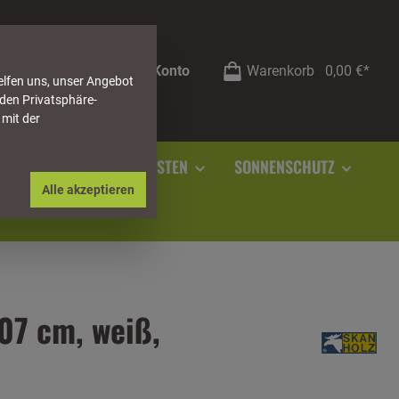
Mein Konto
Warenkorb
0,00 €*
elfen uns, unser Angebot
 den Privatsphäre-
 mit der
RSTEIN
SOCKELLEISTEN
SONNENSCHUTZ
Alle akzeptieren
07 cm, weiß,