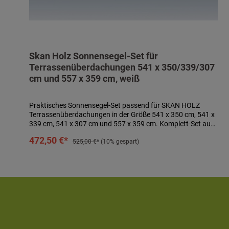
Skan Holz Sonnensegel-Set für
Terrassenüberdachungen 541 x 350/339/307
cm und 557 x 359 cm, weiß
Praktisches Sonnensegel-Set passend für SKAN HOLZ
Terrassenüberdachungen in der Größe 541 x 350 cm, 541 x
339 cm, 541 x 307 cm und 557 x 359 cm. Komplett-Set aus
5 Sonnensegeln à ca. 96 x 330 cm aus
In den Warenkorb
472,50 €*
wasserabweisendem, 100 % UV-stabilem, textilem Polyester
525,00 €*
(10% gespart)
in weiß sowie Befestigungsmaterial bestehend aus
Seilspannsystem mit Schutzkappe, Laufhaken und
Stoppern. Sonnensegel waschbar bei 40° C. Segel sind bei
drohendem Unwetter abzunehmen! Technische Daten:-
passend für Terrassenüberdachungen 541 x 350 cm, 541 x
339 cm, 541 x 307 cm und 557 x 359 cm- 5 Sonnensegeln à
ca. 96 x 330 cm- Farbe: weiß- inkl. Befestigungsmaterial