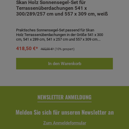
Skan Holz Sonnensegel-Set für
Terrassenüberdachungen 541 x
300/289/257 cm und 557 x 309 cm, weiß
Praktisches Sonnensegel-Set passend für Skan
Holz Terrassenüberdachungen in der Größe 541 x 300
cm, 541 x 289 cm, 541 x 257 cm und 557 x 309 cm.
Komplett-Set aus 5 Sonnensegeln à ca. 96 x 275 cm aus
418,50 €*
wasserabweisendem, 100 % UV-stabilem, textilem
465,00 €*
(10% gespart)
Polyester in weiß sowie Befestigungsmaterial bestehend
aus Seilspannsystem mit Schutzkappe, Laufhaken und
Stoppern. Sonnensegel waschbar bei 40° C. Segel sind bei
In den Warenkorb
drohendem Unwetter abzunehmen! Technische Daten:-
passend für Terrassenüberdachungen 541 x 300 cm, 541 x
289 cm, 541 x 257 cm und 557 x 309 cm- 5 Sonnensegeln à
ca. 96 x 275 cm- Farbe: weiß- inkl. Befestigungsmaterial
NEWSLETTER ANMELDUNG
Melden Sie sich für unseren Newsletter an
Zum Anmeldeformular