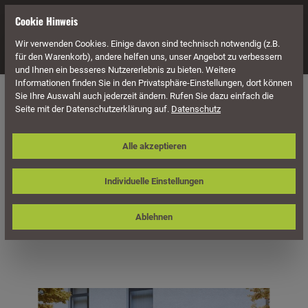
alt springen
Cookie Hinweis
Wir verwenden Cookies. Einige davon sind technisch notwendig (z.B.
Navigation
für den Warenkorb), andere helfen uns, unser Angebot zu verbessern
und Ihnen ein besseres Nutzererlebnis zu bieten. Weitere
Informationen finden Sie in den Privatsphäre-Einstellungen, dort können
Überdachung
Terrassenüberdachungen
Sie Ihre Auswahl auch jederzeit ändern. Rufen Sie dazu einfach die
Seite mit der Datenschutzerklärung auf.
Datenschutz
Skan Holz Aluminium-
Alle akzeptieren
Terrassenüberdachung Genua 541 x
257 cm, weiß, Doppelstegplatten
Individuelle Einstellungen
Ablehnen
Bildergalerie überspringen