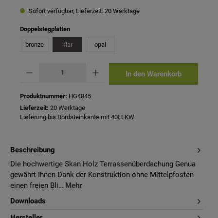
Sofort verfügbar, Lieferzeit: 20 Werktage
auswählen
Doppelstegplatten
bronze
klar
opal
Produkt Anzahl: Gib den gewünschten Wert ein oder benutze die Schaltflächen um 
In den Warenkorb
Produktnummer:
HG4845
Lieferzeit:
20 Werktage
Lieferung bis Bordsteinkante mit 40t LKW
Beschreibung
Die hochwertige Skan Holz Terrassenüberdachung Genua
gewährt Ihnen Dank der Konstruktion ohne Mittelpfosten
einen freien Bli…
Mehr
Downloads
Hersteller