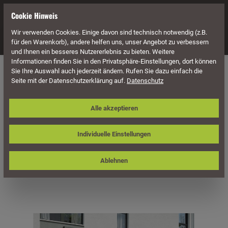
alt springen
Cookie Hinweis
Wir verwenden Cookies. Einige davon sind technisch notwendig (z.B.
Navigation
für den Warenkorb), andere helfen uns, unser Angebot zu verbessern
und Ihnen ein besseres Nutzererlebnis zu bieten. Weitere
Informationen finden Sie in den Privatsphäre-Einstellungen, dort können
Überdachung
Terrassenüberdachungen
Sie Ihre Auswahl auch jederzeit ändern. Rufen Sie dazu einfach die
Seite mit der Datenschutzerklärung auf.
Datenschutz
Skan Holz Aluminium-
Alle akzeptieren
Terrassenüberdachung Garda 434 x
357 cm, anthrazit, Doppelstegplatten
Individuelle Einstellungen
Ablehnen
Bildergalerie überspringen