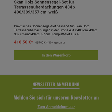
Skan Holz Sonnensegel-Set für
Terrassenüberdachungen 434 x
400/389/357 cm, weiß
Praktisches Sonnensegel-Set passend für Skan Holz
Terrassenüberdachungen in der Größe 434 x 400 cm, 434 x
389 cm und 434 x 357 cm. Komplett-Set aus 4
Sonnensegeln à ca. 96 x 380 cm aus wasserabweisendem,
418,50 €*
100 % UV-stabilem, textilem Polyester in weiß sowie
465,00 €*
(10% gespart)
Befestigungsmaterial bestehend aus Seilspannsystem mit
Schutzkappe, Laufhaken und Stoppern. Sonnensegel
waschbar bei 40° C. Segel sind bei drohendem Unwetter
In den Warenkorb
abzunehmen! Technische Daten:- passend für
Terrassenüberdachungen 434 x 400 cm, 434 x 389 cm und
434 x 357 cm- 4 Sonnensegeln à ca. 96 x 380 cm- Farbe:
weiß- inkl. Befestigungsmaterial
NEWSLETTER ANMELDUNG
Melden Sie sich für unseren Newsletter an
Zum Anmeldeformular