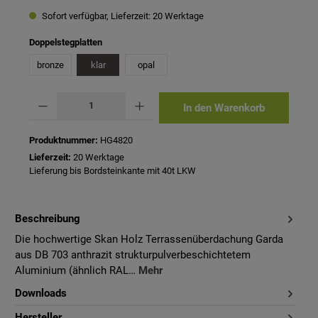
Sofort verfügbar, Lieferzeit: 20 Werktage
auswählen
Doppelstegplatten
bronze
klar
opal
Produkt Anzahl: Gib den gewünschten Wert ein oder benutze die Schaltflächen um 
In den Warenkorb
Produktnummer:
HG4820
Lieferzeit:
20 Werktage
Lieferung bis Bordsteinkante mit 40t LKW
Beschreibung
Die hochwertige Skan Holz Terrassenüberdachung Garda
aus DB 703 anthrazit strukturpulverbeschichtetem
Aluminium (ähnlich RAL…
Mehr
Downloads
Hersteller