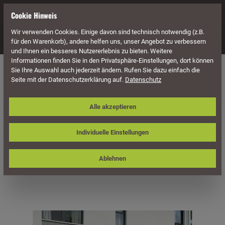
alt springen
Cookie Hinweis
Wir verwenden Cookies. Einige davon sind technisch notwendig (z.B.
Navigation
für den Warenkorb), andere helfen uns, unser Angebot zu verbessern
und Ihnen ein besseres Nutzererlebnis zu bieten. Weitere
Informationen finden Sie in den Privatsphäre-Einstellungen, dort können
Überdachung
Terrassenüberdachungen
Sie Ihre Auswahl auch jederzeit ändern. Rufen Sie dazu einfach die
Seite mit der Datenschutzerklärung auf.
Datenschutz
Skan Holz Aluminium-
Alle akzeptieren
Terrassenüberdachung Garda 434 x
257 cm, weiß, Doppelstegplatten
Individuelle Einstellungen
Ablehnen
Bildergalerie überspringen