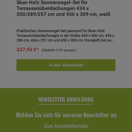
Skan Holz Sonnensegel-Set für
Terrassenüberdachungen 434 x
300/289/257 cm und 450 x 309 cm, weiß
Praktisches Sonnensegel-Set passend für Skan Holz
Terrassenüberdachungen in der Größe 434 x 300 cm, 434 x
289 cm, 434 x 257 cm und 450 x 309 cm. Komplett-Set aus
4 Sonnensegeln à ca. 96 x 275 cm aus
337,50 €*
wasserabweisendem, 100 % UV-stabilem, textilem
375,00 €*
(10% gespart)
Polyester in weiß sowie Befestigungsmaterial bestehend
aus Seilspannsystem mit Schutzkappe, Laufhaken und
Stoppern. Sonnensegel waschbar bei 40° C. Segel sind bei
In den Warenkorb
drohendem Unwetter abzunehmen! Technische Daten:-
passend für Terrassenüberdachungen 434 x 300 cm, 434 x
289 cm, 434 x 257 cm und 450 x 309 cm- 4 Sonnensegeln à
ca. 96 x 275 cm- Farbe: weiß- inkl. Befestigungsmaterial
NEWSLETTER ANMELDUNG
Melden Sie sich für unseren Newsletter an
Zum Anmeldeformular