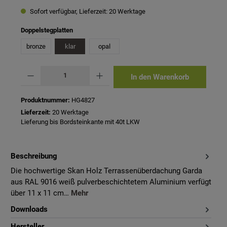
Sofort verfügbar, Lieferzeit: 20 Werktage
auswählen
Doppelstegplatten
bronze
klar
opal
Produkt Anzahl: Gib den gewünschten Wert ein oder benutze die Schaltflächen um 
In den Warenkorb
Produktnummer:
HG4827
Lieferzeit:
20 Werktage
Lieferung bis Bordsteinkante mit 40t LKW
Beschreibung
Die hochwertige Skan Holz Terrassenüberdachung Garda
aus RAL 9016 weiß pulverbeschichtetem Aluminium verfügt
über 11 x 11 cm…
Mehr
Downloads
Hersteller