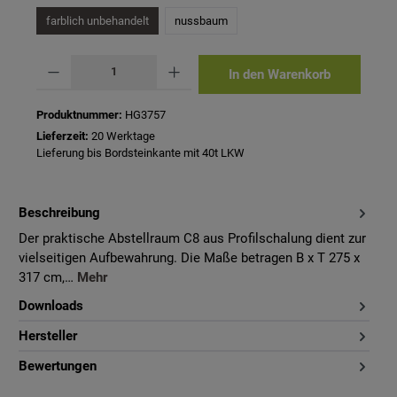
farblich unbehandelt
nussbaum
Produkt Anzahl: Gib den gewünschten Wert ein oder benutze die Schaltflächen um 
In den Warenkorb
Produktnummer:
HG3757
Lieferzeit:
20 Werktage
Lieferung bis Bordsteinkante mit 40t LKW
Beschreibung
Der praktische Abstellraum C8 aus Profilschalung dient zur
vielseitigen Aufbewahrung. Die Maße betragen B x T 275 x
317 cm,…
Mehr
Downloads
Hersteller
Bewertungen