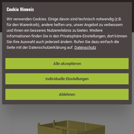
alt springen
Cookie Hinweis
Wir verwenden Cookies. Einige davon sind technisch notwendig (z.B.
Navigation
für den Warenkorb), andere helfen uns, unser Angebot zu verbessern
und Ihnen ein besseres Nutzererlebnis zu bieten. Weitere
Informationen finden Sie in den Privatsphäre-Einstellungen, dort können
Carports
Sie Ihre Auswahl auch jederzeit ändern. Rufen Sie dazu einfach die
Seite mit der Datenschutzerklärung auf.
Datenschutz
Skan Holz Abstellraum C8, impr.
Alle akzeptieren
Nadelholz, Profilschalung, 275 x 317 cm
Individuelle Einstellungen
Ablehnen
Bildergalerie überspringen