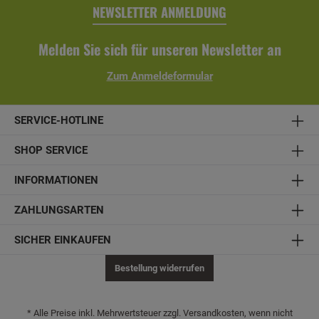
Bausatz inkl. Aufschraubstütze, Montagematerial und
NEWSLETTER ANMELDUNG
Aufbauanleitung. Technische Daten:- Material:
Konstruktionsvollholz, unbehandelt - optional farblich
behandelt- Breite x Höhe: 108 x 96 cm- Riegel: 6 x 6 cm-
Melden Sie sich für unseren Newsletter an
Balkonschalung: 1,9 x 12 cm- Pfosten: 12 x 12 cm inkl.
Aufschraubstütze- Balkonschalung aus einer Lage lose
gelieferter Profilbretter- inkl. Montagematerial und
Zum Anmeldeformular
Aufbauanleitung
SERVICE-HOTLINE
SHOP SERVICE
INFORMATIONEN
ZAHLUNGSARTEN
SICHER EINKAUFEN
Bestellung widerrufen
* Alle Preise inkl. Mehrwertsteuer zzgl. Versandkosten, wenn nicht