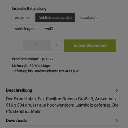
auswählen
farbliche Behandlung
eiche hell
farblich unbehandelt
nussbaum
schiefergrau
weiß
Produkt Anzahl: Gib den gewünschten Wert ein oder benutze die Schaltflächen um 
In den Warenkorb
Produktnummer:
HG1677
Lieferzeit:
20 Werktage
Lieferung bis Bordsteinkante mit 40t LKW
Beschreibung
Der Skan Holz 4-Eck-Pavillon Orleans Größe 3, Außenmaß
916 x 504 cm, ist aus hochwertigem Leimholz gefertigt. Die
Pfostenstä…
Mehr
Downloads