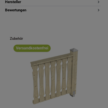
Hersteller
Bewertungen
Produktgalerie überspringen
Zubehör
Versandkostenfrei