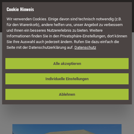
alt springen
Cookie Hinweis
Wir verwenden Cookies. Einige davon sind technisch notwendig (z.B.
Navigation
für den Warenkorb), andere helfen uns, unser Angebot zu verbessern
und Ihnen ein besseres Nutzererlebnis zu bieten. Weitere
Informationen finden Sie in den Privatsphäre-Einstellungen, dort können
Häuser & Pavillons
Pavillons
Sie Ihre Auswahl auch jederzeit ändern. Rufen Sie dazu einfach die
Seite mit der Datenschutzerklärung auf.
Datenschutz
Skan Holz 4-Eck-Pavillon Orleans,
Alle akzeptieren
Größe 3, 916 x 504 cm, Leimholz
Individuelle Einstellungen
Ablehnen
Bildergalerie überspringen