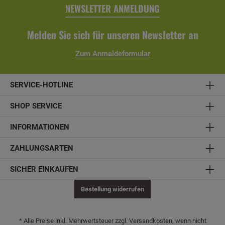
behandelt- Breite x Höhe: 270 x 96 cm- Riegel: 6 x 6 cm-
NEWSLETTER ANMELDUNG
Balkonschalung: 1,9 x 12 cm- Balkonschalung aus einer
Lage lose gelieferter Profilbretter- inkl. Montagematerial
und Aufbauanleitung
Melden Sie sich für unseren Newsletter an
Zum Anmeldeformular
SERVICE-HOTLINE
SHOP SERVICE
INFORMATIONEN
ZAHLUNGSARTEN
SICHER EINKAUFEN
Bestellung widerrufen
* Alle Preise inkl. Mehrwertsteuer zzgl. Versandkosten, wenn nicht