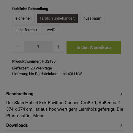
auswählen
farbliche Behandlung
eiche hell
farblich unbehandelt
nussbaum
schiefergrau
weiß
Produkt Anzahl: Gib den gewünschten Wert ein oder benutze die Schaltflächen um 
In den Warenkorb
Produktnummer:
HG2130
Lieferzeit:
20 Werktage
Lieferung bis Bordsteinkante mit 40t LKW
Beschreibung
Der Skan Holz 4-Eck-Pavillon Cannes Größe 1, Außenmaß
374 x 374 cm, ist aus hochwertigem Leimholz gefertigt. Die
Pfostenstär…
Mehr
Downloads