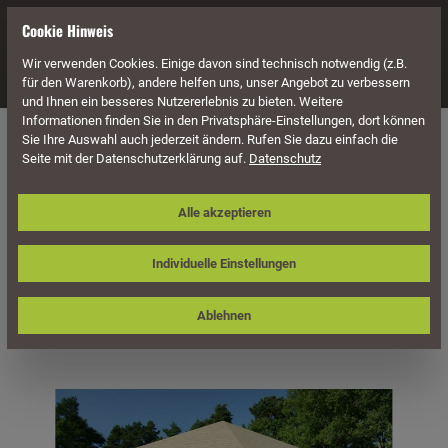
alt springen
Cookie Hinweis
Wir verwenden Cookies. Einige davon sind technisch notwendig (z.B.
Navigation
für den Warenkorb), andere helfen uns, unser Angebot zu verbessern
und Ihnen ein besseres Nutzererlebnis zu bieten. Weitere
Informationen finden Sie in den Privatsphäre-Einstellungen, dort können
Häuser & Pavillons
Pavillons
4-Eck Pavillons
Sie Ihre Auswahl auch jederzeit ändern. Rufen Sie dazu einfach die
Seite mit der Datenschutzerklärung auf.
Datenschutz
Skan Holz 4-Eck-Pavillon Cannes,
Alle akzeptieren
Größe 1, 374 x 374 cm, Leimholz
Individuelle Einstellungen
Ablehnen
Bildergalerie überspringen