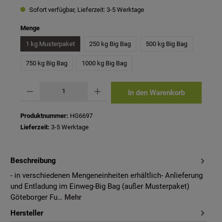
Sofort verfügbar, Lieferzeit: 3-5 Werktage
auswählen
Menge
1 kg Musterpaket
250 kg Big Bag
500 kg Big Bag
750 kg Big Bag
1000 kg Big Bag
Produkt Anzahl: Gib den gewünschten Wert ein oder benutze die Schaltflächen um 
In den Warenkorb
Produktnummer:
HG6697
Lieferzeit:
3-5 Werktage
Beschreibung
- in verschiedenen Mengeneinheiten erhältlich- Anlieferung
und Entladung im Einweg-Big Bag (außer Musterpaket)
Göteborger Fu…
Mehr
Hersteller