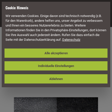
alt springen
Cookie Hinweis
Wir verwenden Cookies. Einige davon sind technisch notwendig (z.B.
Navigation
für den Warenkorb), andere helfen uns, unser Angebot zu verbessern
und Ihnen ein besseres Nutzererlebnis zu bieten. Weitere
Informationen finden Sie in den Privatsphäre-Einstellungen, dort können
Naturstein
Zubehör für Natursteine
Sie Ihre Auswahl auch jederzeit ändern. Rufen Sie dazu einfach die
Seite mit der Datenschutzerklärung auf.
Datenschutz
Fugsand / Göteborger Fugsand,
Alle akzeptieren
Körnung 0,05-2,8 mm
Individuelle Einstellungen
Ablehnen
Bildergalerie überspringen