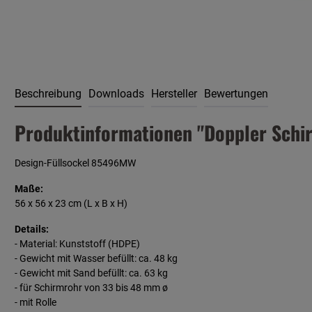
Beschreibung
Downloads
Hersteller
Bewertungen
Produktinformationen "Doppler Schirm
Design-Füllsockel 85496MW
Maße:
56 x 56 x 23 cm
(L x B x H)
Details:
- Material: Kunststoff (HDPE)
- Gewicht mit Wasser befüllt: ca. 48 kg
- Gewicht mit Sand befüllt: ca. 63 kg
- für Schirmrohr von 33 bis 48 mm ø
- mit Rolle