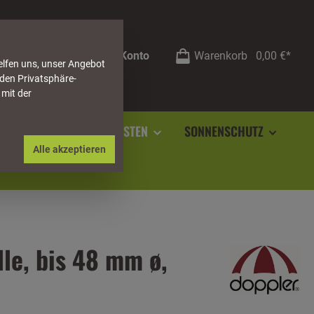
Mein Konto
Warenkorb
0,00 €*
elfen uns, unser Angebot
 den Privatsphäre-
 mit der
RSTEIN
SOCKELLEISTEN
SONNENSCHUTZ
Alle akzeptieren
lle, bis 48 mm ø,