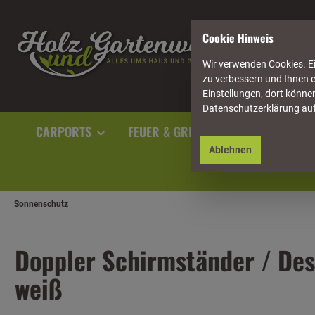
springen
Zur Hauptnavigation springen
Cookie Hinweis
Wir verwenden Cookies. Ei
zu verbessern und Ihnen e
Einstellungen, dort können
Datenschutzerklärung au
CARPORTS
FEUER & GRILL
GARTENAUSST
Ablehnen
Sonnenschutz
Doppler Schirmständer / Desi
weiß