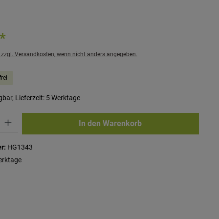
*
. zzgl. Versandkosten, wenn nicht anders angegeben.
rei
bar, Lieferzeit: 5 Werktage
ib den gewünschten Wert ein oder benutze die Schaltflächen um die Anzahl zu erhö
In den Warenkorb
r:
HG1343
erktage