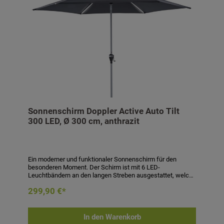
Sonnenschirm Doppler Active Auto Tilt
300 LED, Ø 300 cm, anthrazit
Ein moderner und funktionaler Sonnenschirm für den
besonderen Moment. Der Schirm ist mit 6 LED-
Leuchtbändern an den langen Streben ausgestattet, welche
mittels eines Schalters am Schirmgestell eingeschaltet
299,90 €*
werden können. Die Akku-Ladung erfolgt mittels eines
Solar Panels am Top. Zusätzlich wird der Schirm mit einem
zweiten Akku und einem USB-Ladegerät geliefert, damit Sie
bei längerem Betrieb auf einen Ersatzakku zurückgreifen
In den Warenkorb
können. Der Schirm ist dank seiner Kurbelfunktion mit Auto