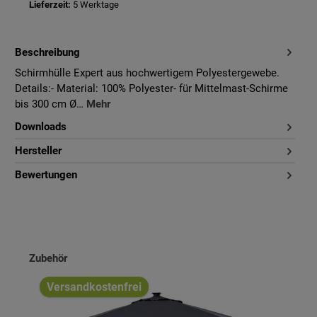
Lieferzeit:
5 Werktage
Beschreibung
Schirmhülle Expert aus hochwertigem Polyestergewebe.
Details:- Material: 100% Polyester- für Mittelmast-Schirme
bis 300 cm Ø…
Mehr
Downloads
Hersteller
Bewertungen
Produktgalerie überspringen
Zubehör
Versandkostenfrei