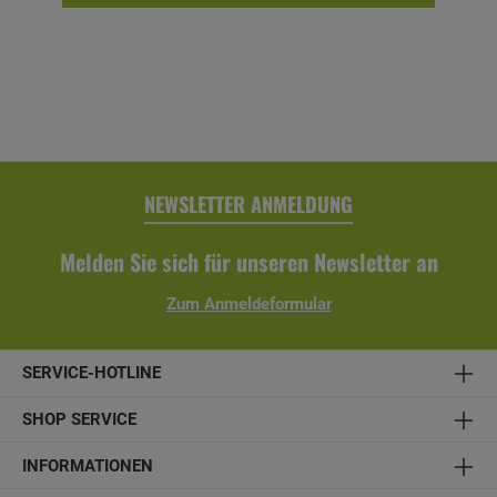
Tilt leicht in der Handhabung. Das mühelose Knicken durch
Weiterdrehen ermöglicht die Anpassung an den
Sonnenstand. - Aluminiumgestell- automatische
Knickvorrichtung- Design Kurbel- mit LED-Beleuchtung-
Solar Panel am Top- mit zweitem Akku- mit USB-Ladegerät-
Bezug: 100% Polyester, 180 gr./qm- UV-Schutz LSF/SPF 50+
(nach AS/NZS 4399: 1996)- Lichtechtheit: Stufe 5+-
wetterfest- Bezug abnehmbar/Handwäsche- Farbe:
anthrazit Größe ca. 300 cm/6-tlg.Stock/Rohr Ø 35/38
mmohne SchirmständerMindestgewicht für Sockel: 50 kg
NEWSLETTER ANMELDUNG
Melden Sie sich für unseren Newsletter an
Zum Anmeldeformular
SERVICE-HOTLINE
SHOP SERVICE
INFORMATIONEN