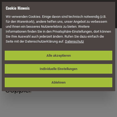
alt springen
Cookie Hinweis
Wir verwenden Cookies. Einige davon sind technisch notwendig (z.B.
Navigation
für den Warenkorb), andere helfen uns, unser Angebot zu verbessern
und Ihnen ein besseres Nutzererlebnis zu bieten. Weitere
Informationen finden Sie in den Privatsphäre-Einstellungen, dort können
Sonnenschutz
Sie Ihre Auswahl auch jederzeit ändern. Rufen Sie dazu einfach die
Seite mit der Datenschutzerklärung auf.
Datenschutz
Doppler Schirmhülle/Schutzhülle
Alle akzeptieren
Expert, für Mittelmast-Schirme bis
300 cm ø
Individuelle Einstellungen
Ablehnen
Bildergalerie überspringen