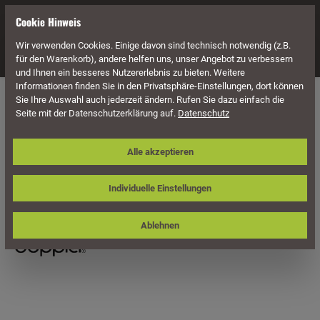
alt springen
Cookie Hinweis
Wir verwenden Cookies. Einige davon sind technisch notwendig (z.B.
Navigation
für den Warenkorb), andere helfen uns, unser Angebot zu verbessern
und Ihnen ein besseres Nutzererlebnis zu bieten. Weitere
Informationen finden Sie in den Privatsphäre-Einstellungen, dort können
Sonnenschutz
Sie Ihre Auswahl auch jederzeit ändern. Rufen Sie dazu einfach die
Seite mit der Datenschutzerklärung auf.
Datenschutz
Doppler Schirmhülle/Schutzhülle
Alle akzeptieren
Expert, für Mittelmast-Schirme bis
250 cm ø
Individuelle Einstellungen
Ablehnen
Bildergalerie überspringen