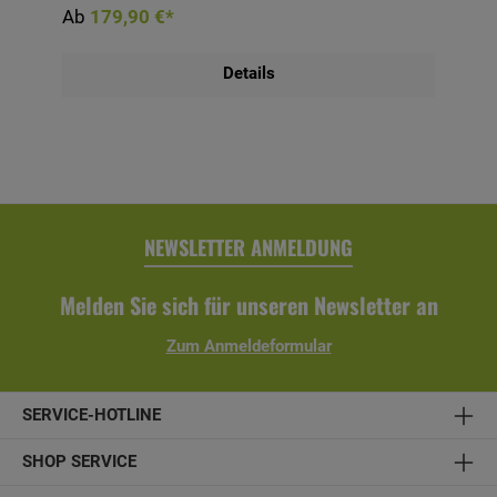
Ab
179,90 €*
15 cm höhenverstellbar Größe ca. 210 x 140 cm/6-
tlg.Stock/Rohr Ø 35/38 mmohne
SchirmständerMindestgewicht für Sockel: 40 kg
freistehend, 25 kg Balkon
Details
NEWSLETTER ANMELDUNG
Melden Sie sich für unseren Newsletter an
Zum Anmeldeformular
SERVICE-HOTLINE
SHOP SERVICE