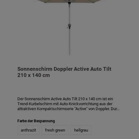
Sonnenschirm Doppler Active Auto Tilt
210 x 140 cm
Der Sonnenschirm Active Auto Tilt 210 x 140 cm ist ein
Trend-Kurbelschirm mit Auto-Knickvorrichtung aus der
attraktiven Kompaktschirmserie "Active" von Doppler. Durch
das Weiterdrehen der Kurbel neigt sich der Schirm
automatisch. Er ist ideal für Balkone und in fünf
Farbe der Bespannung
verschiedenen Dessins erhältlich. - Aluminiumgestell-
Bezug: 100% Polyester, 180 gr./qm- UV-Schutz LSF/SPF 50+
anthrazit
fresh green
hellgrau
(nach AS/NZS 4399: 1996)- Lichtechtheit: Stufe 5+-
wetterfest- Design Kurbel- automatische Knickvorrichtung-