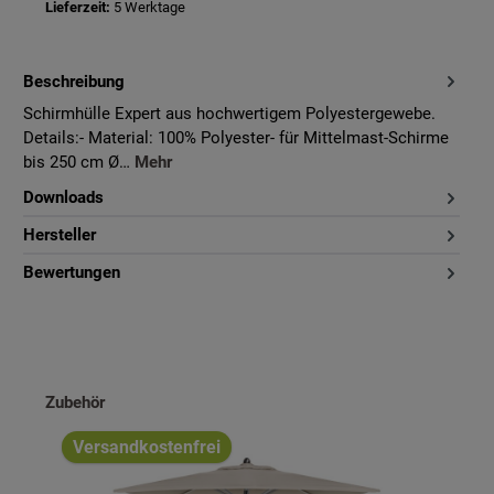
Lieferzeit:
5 Werktage
Beschreibung
Schirmhülle Expert aus hochwertigem Polyestergewebe.
Details:- Material: 100% Polyester- für Mittelmast-Schirme
bis 250 cm Ø…
Mehr
Downloads
Hersteller
Bewertungen
Produktgalerie überspringen
Zubehör
Versandkostenfrei