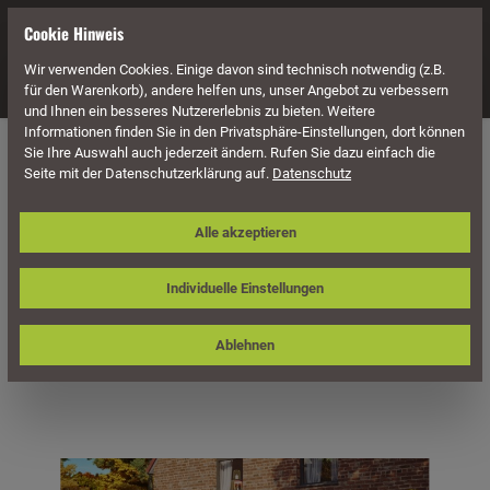
alt springen
Cookie Hinweis
Wir verwenden Cookies. Einige davon sind technisch notwendig (z.B.
Navigation
für den Warenkorb), andere helfen uns, unser Angebot zu verbessern
und Ihnen ein besseres Nutzererlebnis zu bieten. Weitere
Informationen finden Sie in den Privatsphäre-Einstellungen, dort können
Überdachung
Terrassenüberdachungen
Sie Ihre Auswahl auch jederzeit ändern. Rufen Sie dazu einfach die
Seite mit der Datenschutzerklärung auf.
Datenschutz
Skan Holz Terrassenüberdachung
Alle akzeptieren
Rimini 648 x 250 cm, Douglasie,
Doppelstegplatten
Individuelle Einstellungen
Ablehnen
Bildergalerie überspringen