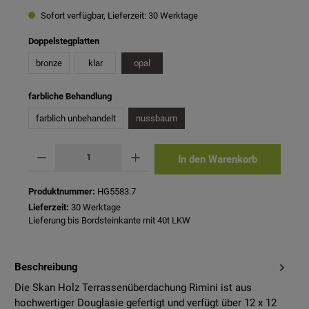
Sofort verfügbar, Lieferzeit: 30 Werktage
auswählen
Doppelstegplatten
bronze
klar
opal
auswählen
farbliche Behandlung
farblich unbehandelt
nussbaum
Produkt Anzahl: Gib den gewünschten Wert ein oder benutze die Schaltflächen um 
In den Warenkorb
Produktnummer:
HG5583.7
Lieferzeit:
30 Werktage
Lieferung bis Bordsteinkante mit 40t LKW
Beschreibung
Die Skan Holz Terrassenüberdachung Rimini ist aus
hochwertiger Douglasie gefertigt und verfügt über 12 x 12