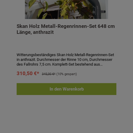
Skan Holz Metall-Regenrinnen-Set 648 cm
Länge, anthrazit
Witterungsbeständiges Skan Holz Metall-Regenrinnen-Set
in anthrazit. Durchmesser der Rinne 10 cm, Durchmesser
des Fallrohrs 7,5 cm. Komplett-Set bestehend aus
Regenrinne, Fallrohr, Ablaufrohrbogen,
310,50 €*
Verbindungselementen, Rohrschellen, Regenrinnenhaltern,
345,00 €*
(10% gespart)
Silikonkartusche zum Abdichten und Aufbauanleitung.
Einfaches Stecken und Verklemmen der Teile, einmaliges
Verkleben der Rinnenendstücke und Rinnenverbinder durch
In den Warenkorb
mitgeliefertes Silikon. Kein Verlöten oder Verschweißen!
Technische Daten:- passend für Carports und
Terrassenüberdachungen- Länge: 648 cm- Höhe: 6 cm-
Durchmesser Rinne: 10 cm- Durchmesser Fallrohr: 7,5 cm-
Farbe: anthrazit- Eigenschaften: witterungsbeständig,
alterungsbeständig, farbbeständig- inkl. Regenrinne,
Fallrohr, Ablaufrohrbogen, Verbindungselementen,
Rohrschellen, Regenrinnenhaltern, Silikonkartusche zum
Abdichten und Aufbauanleitung