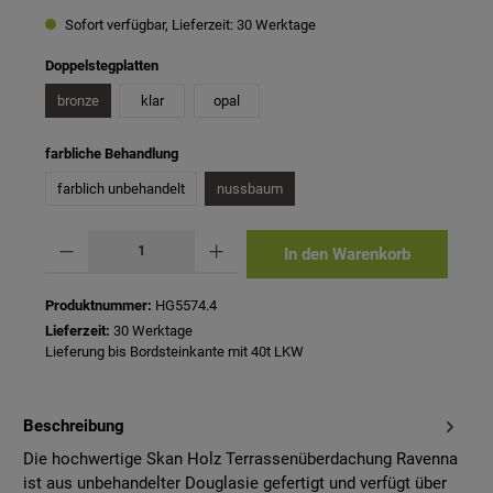
Sofort verfügbar, Lieferzeit: 30 Werktage
auswählen
Doppelstegplatten
bronze
klar
opal
auswählen
farbliche Behandlung
farblich unbehandelt
nussbaum
Produkt Anzahl: Gib den gewünschten Wert ein oder benutze die Schaltflächen um 
In den Warenkorb
Produktnummer:
HG5574.4
Lieferzeit:
30 Werktage
Lieferung bis Bordsteinkante mit 40t LKW
Beschreibung
Die hochwertige Skan Holz Terrassenüberdachung Ravenna
ist aus unbehandelter Douglasie gefertigt und verfügt über