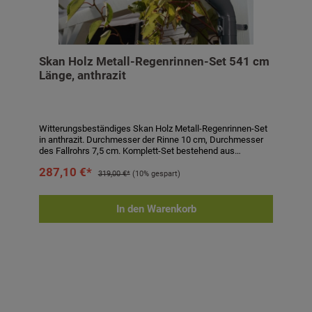
Skan Holz Metall-Regenrinnen-Set 541 cm
Länge, anthrazit
Witterungsbeständiges Skan Holz Metall-Regenrinnen-Set
in anthrazit. Durchmesser der Rinne 10 cm, Durchmesser
des Fallrohrs 7,5 cm. Komplett-Set bestehend aus
Regenrinne, Fallrohr, Ablaufrohrbogen,
287,10 €*
Verbindungselementen, Rohrschellen, Regenrinnenhaltern,
319,00 €*
(10% gespart)
Silikonkartusche zum Abdichten und Aufbauanleitung.
Einfaches Stecken und Verklemmen der Teile, einmaliges
Verkleben der Rinnenendstücke und Rinnenverbinder durch
In den Warenkorb
mitgeliefertes Silikon. Kein Verlöten oder Verschweißen!
Technische Daten:- passend für Carports und
Terrassenüberdachungen- Länge: 541 cm- Höhe: 6 cm-
Durchmesser Rinne: 10 cm- Durchmesser Fallrohr: 7,5 cm-
Farbe: anthrazit- Eigenschaften: witterungsbeständig,
alterungsbeständig, farbbeständig- inkl. Regenrinne,
Fallrohr, Ablaufrohrbogen, Verbindungselementen,
Rohrschellen, Regenrinnenhaltern, Silikonkartusche zum
Abdichten und Aufbauanleitung