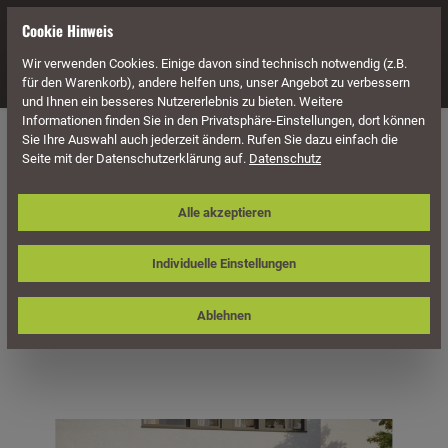
alt springen
Cookie Hinweis
Wir verwenden Cookies. Einige davon sind technisch notwendig (z.B.
Navigation
für den Warenkorb), andere helfen uns, unser Angebot zu verbessern
und Ihnen ein besseres Nutzererlebnis zu bieten. Weitere
Informationen finden Sie in den Privatsphäre-Einstellungen, dort können
Überdachung
Terrassenüberdachungen
Sie Ihre Auswahl auch jederzeit ändern. Rufen Sie dazu einfach die
Seite mit der Datenschutzerklärung auf.
Datenschutz
Skan Holz Terrassenüberdachung
Alle akzeptieren
Ravenna 541 x 250 cm, Douglasie,
Doppelstegplatten
Individuelle Einstellungen
Ablehnen
Bildergalerie überspringen